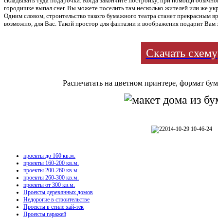
складывать туда подарочки. Когда закончите постройку, при помощи обычно
городишке выпал снег. Вы можете поселить там несколько жителей или же ук
Одним словом, строительство такого бумажного театра станет прекрасным 
возможно, для Вас. Такой простор для фантазии и воображения подарит Вам 
Скачать схему
Распечатать на цветном принтере, формат бу
проекты до 160 кв.м.
проекты 160-200 кв.м.
проекты 200-260 кв.м.
проекты 260-300 кв.м.
проекты от 300 кв.м.
Проекты деревянных домов
Недорогие в строительстве
Проекты в стиле хай-тек
Проекты гаражей