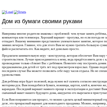
Дом из бумаги своими руками
Наверняка многие родители знакомы с проблемой: чем лучше
занять ребёнка,
компьютера или телевизора. Хороший вариант - прогулка, но если погода не за
отпадает. Вашему вниманию представлено увлекательное занятие, которое 
зимних вечеров. Главное, что для этого Вам не нужно тратить большую сумм
файл и распечатать его. Как видите, всё довольно просто.
Предлагаем занимательную игру - конструктор, которая обеспечит Вам пару 
строительством. Лучше
присоединитесь к нему, ведь придётся иметь дело с к
провождение только сблизит Вас с ребёнком. Помогите ему построить домик
предназначена для детей от трёх лет под присмотром взрослых. Однако подо
последнем случае Вы можете позволить себе пару часов отдыха. Но не спеши
удовольствии.
Для ребёнка игра будет полезной, ведь нужно всё склеить согласно инструкц
моторика рук. Вам понадобятся бумага, ножницы, картон, клей и, конечно же,
карандаш. Последний вариант намного проще в эксплуатации и доставит Ва
скачанный макет нашего будущего дома, аккуратно его вырезаем и приступае
Если Вам понравится сам процесс, то можно сделать целый миниатюрный гор
деле, это прекрасный вариант для новогоднего праздника. Можно, например,