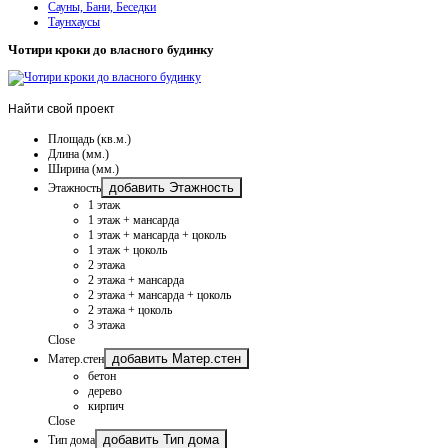
Сауны, Бани, Беседки
Таунхаусы
Чотири кроки до власного будинку
Найти
свой проект
Площадь (кв.м.)
Длина (мм.)
Ширина (мм.)
добавить Этажность
Этажность
1 этаж
1 этаж + мансарда
1 этаж + мансарда + цоколь
1 этаж + цоколь
2 этажа
2 этажа + мансарда
2 этажа + мансарда + цоколь
2 этажа + цоколь
3 этажа
Close
добавить Матер.стен
Матер.стен
бетон
дерево
кирпич
Close
добавить Тип дома
Тип дома