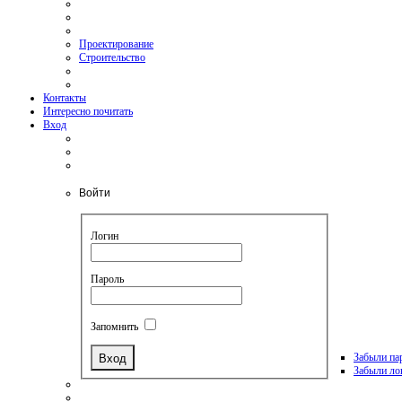
Проектирование
Строительство
Контакты
Интересно почитать
Вход
Войти
Логин
Пароль
Запомнить
Забыли па
Забыли ло