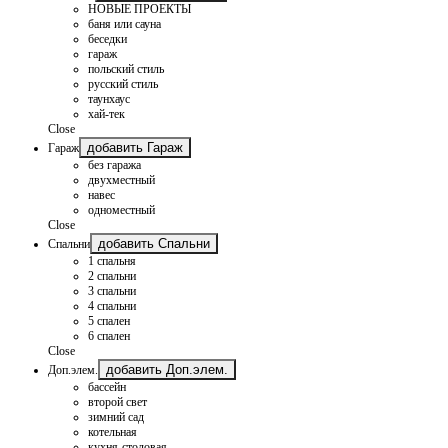
НОВЫЕ ПРОЕКТЫ
баня или сауна
беседки
гараж
польский стиль
русский стиль
таунхаус
хай-тек
Close
добавить Гараж
Гараж
без гаража
двухместный
навес
одноместный
Close
добавить Спальни
Спальни
1 спальня
2 спальни
3 спальни
4 спальни
5 спален
6 спален
Close
добавить Доп.элем.
Доп.элем.
бассейн
второй свет
зимний сад
котельная
кухня-столовая