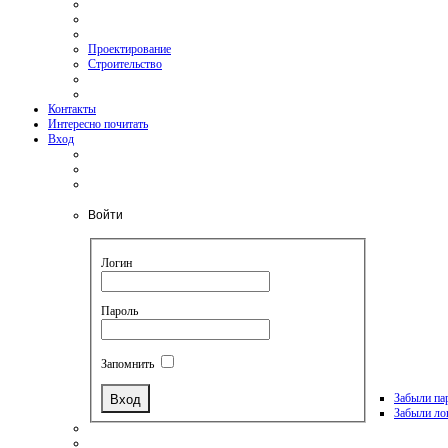
Проектирование
Строительство
Контакты
Интересно почитать
Вход
Войти
Логин
Пароль
Запомнить
Забыли па
Забыли ло