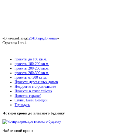
«
В начало
Назад
1
2
3
4
Вперёд
В конец
»
Страница 1 из 4
проекты до 160 кв.м.
проекты 160-200 кв.м.
проекты 200-260 кв.м.
проекты 260-300 кв.м.
проекты от 300 кв.м.
Проекты деревянных домов
Недорогие в строительстве
Проекты в стиле хай-тек
Проекты гаражей
Сауны, Бани, Беседки
Таунхаусы
Чотири кроки до власного будинку
Найти
свой проект