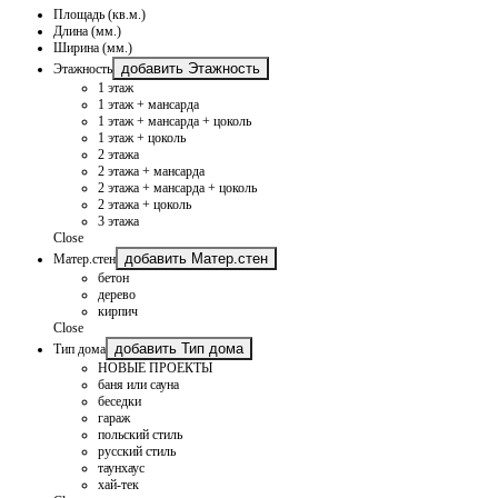
Площадь (кв.м.)
Длина (мм.)
Ширина (мм.)
добавить Этажность
Этажность
1 этаж
1 этаж + мансарда
1 этаж + мансарда + цоколь
1 этаж + цоколь
2 этажа
2 этажа + мансарда
2 этажа + мансарда + цоколь
2 этажа + цоколь
3 этажа
Close
добавить Матер.стен
Матер.стен
бетон
дерево
кирпич
Close
добавить Тип дома
Тип дома
НОВЫЕ ПРОЕКТЫ
баня или сауна
беседки
гараж
польский стиль
русский стиль
таунхаус
хай-тек