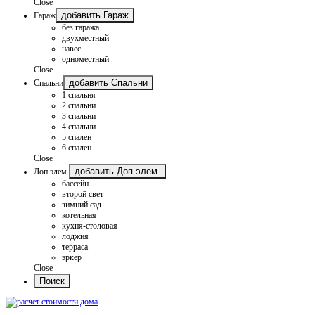
Close
добавить Гараж
Гараж
без гаража
двухместный
навес
одноместный
Close
добавить Спальни
Спальни
1 спальня
2 спальни
3 спальни
4 спальни
5 спален
6 спален
Close
добавить Доп.элем.
Доп.элем.
бассейн
второй свет
зимний сад
котельная
кухня-столовая
лоджия
терраса
эркер
Close