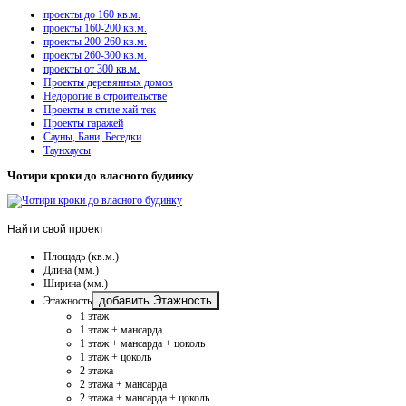
проекты до 160 кв.м.
проекты 160-200 кв.м.
проекты 200-260 кв.м.
проекты 260-300 кв.м.
проекты от 300 кв.м.
Проекты деревянных домов
Недорогие в строительстве
Проекты в стиле хай-тек
Проекты гаражей
Сауны, Бани, Беседки
Таунхаусы
Чотири кроки до власного будинку
Найти
свой проект
Площадь (кв.м.)
Длина (мм.)
Ширина (мм.)
добавить Этажность
Этажность
1 этаж
1 этаж + мансарда
1 этаж + мансарда + цоколь
1 этаж + цоколь
2 этажа
2 этажа + мансарда
2 этажа + мансарда + цоколь