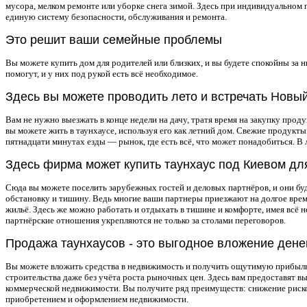
мусора, мелком ремонте или уборке снега зимой. Здесь при индивидуальном 
единую систему безопасности, обслуживания и ремонта.
Это решит ваши семейные проблемы
Вы можете купить дом для родителей или близких, и вы будете спокойны за н
помогут, и у них под рукой есть всё необходимое.
Здесь вы можете проводить лето и встречать Новый
Вам не нужно выезжать в конце недели на дачу, тратя время на закупку прод
вы можете жить в таунхаусе, используя его как летний дом. Свежие продукты в
пятнадцати минутах езды — рынок, где есть всё, что может понадобиться. В 
Здесь фирма может купить таунхаус под Киевом дл
Сюда вы можете поселить зарубежных гостей и деловых партнёров, и они б
обстановку и тишину. Ведь многие ваши партнеры приезжают на долгое время
жильё. Здесь же можно работать и отдыхать в тишине и комфорте, имея всё н
партнёрские отношения укрепляются не только за столами переговоров.
Продажа таунхаусов - это выгодное вложение дене
Вы можете вложить средства в недвижимость и получить ощутимую прибыль 
строительства даже без учёта роста рыночных цен. Здесь вам предоставят в
коммерческой недвижимости. Вы получите ряд преимуществ: снижение рисков
приобретением и оформлением недвижимости.