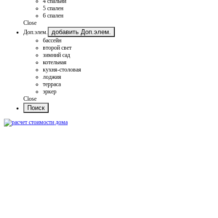
4 спальни
5 спален
6 спален
Close
добавить Доп.элем.
Доп.элем.
бассейн
второй свет
зимний сад
котельная
кухня-столовая
лоджия
терраса
эркер
Close