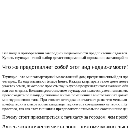
Всё чаще в приобретении загородной недвижимости предпочтение отдается 
Купить таунхаус - такой выбор делает современный горожанин, желающий пе
Что же представляет собой этот вид недвижимости
Таунхаус - это многоквартирный малоэтажный дом, предназначенный для про
четырех. Их еще называют terrace house. Каждая квартира в таком доме имеет
участок земли, некоторые проекты таунхаусов предусматривают наличие об
или зон отдыха. Большим достоинством таунхаусов является увеличенная жи
превосходить по площади типовые жилые помещения в многоэтажных домах.
многоуровневого типа. При этом от коттеджа их отличает разве что меньшая 
комфорте, ни в классе жилья владельцы таунхаусов совершенно не теряют. К
простого, так как этот тип жилья предполагает оптимальное соотношение цен
Почему стоит присмотреться к таунхаусу за городом, чем преоб
Здесь экологически чиста зона, поэтому можно дыш