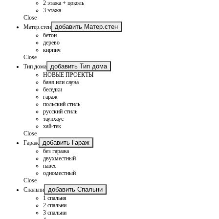
2 этажа + цоколь
3 этажа
Close
добавить Матер.стен
Матер.стен
бетон
дерево
кирпич
Close
добавить Тип дома
Тип дома
НОВЫЕ ПРОЕКТЫ
баня или сауна
беседки
гараж
польский стиль
русский стиль
таунхаус
хай-тек
Close
добавить Гараж
Гараж
без гаража
двухместный
навес
одноместный
Close
добавить Спальни
Спальни
1 спальня
2 спальни
3 спальни