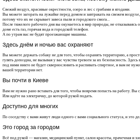
Свежий воздух, красивые окрестности, озеро и лес с грибами и ягодами.
Вы можете загорать на лужайке перед домом и завтракать на свежем воздухе,
потому что их не скрывает завеса пыли и городского смога...
После тяжелого рабочего дня вы окунаетесь в мир природы, не отказываясь 
доме есть газ, горячая вода и городской телефон.
А по утрам вас не будят проезжающие машины.
Здесь днём и ночью вас охраняют
Вы можете держать собаку не для того, чтобы охранять территорию, а просто
гулять допоздна, не вызывая у вас чувства тревоги за их безопасность. Здес
под ними никто не будет сквернословить и распивать спиртное, и вам не нуж
вашей территории нет.
Вы почти в Киеве
Вам не нужно рано вставать для того, чтобы вовремя попасть на работу. Вы 
Или идёте на электричку, до которой рукой подать.
Доступно для многих
По соседству с вами живут люди одного с вами социального статуса, и это д
Это город за городом
Всё под рукой — магазин, медицинский пункт, салон красоты, прачечная и хи