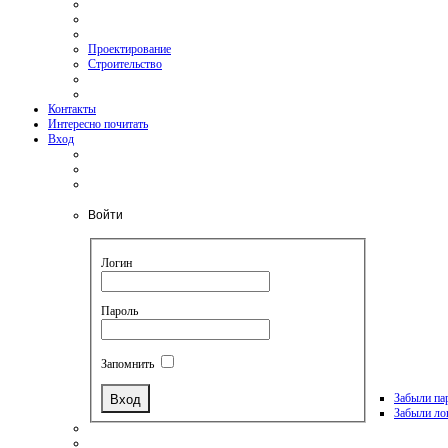
Проектирование
Строительство
Контакты
Интересно почитать
Вход
Войти
Логин
Пароль
Запомнить
Забыли па
Забыли ло