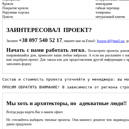
Кровля
мансардная
Покрытие кровли
гибкая черепица
Наружная отделка
тонировка
Цоколь
натуральный камень
ЗАИНТЕРЕСОВАЛ ПРОЕКТ?
+38 097 540 52 17
Email:
house-d@mail.ua
Звоните
, пишите нам на
, д
Начать с нами работать легко.
Посмотрите проекты домов
понравившийся дом, приносите ваши любые наброски. А если вы расскажите о ва
вам подобрать проект. Для заказа или для предоставления другой информации о пр
заполнить форму.
Состав и стоимость проекта уточняйте у менеджера: вы мо
ПРОСИМ ОБРАТИТЬ ВНИМАНИЕ! В зависимости от региона стро
Мы хоть и архитекторы, но адекватные люди!!
Всегда рады видеть Вас в нашем офисе.
Не стесняйтесь выбирать типовые проекты. Они намного дешевле чем индивидуал
давно придумали.