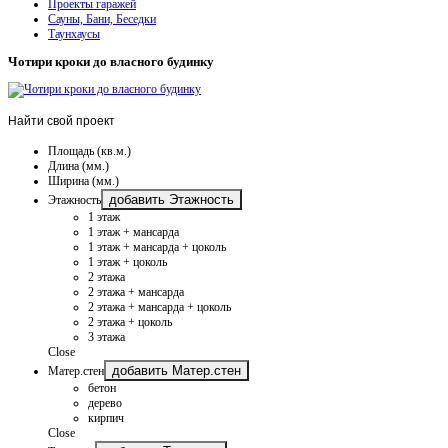
Проекты гаражей
Сауны, Бани, Беседки
Таунхаусы
Чотири кроки до власного будинку
Найти
свой проект
Площадь (кв.м.)
Длина (мм.)
Ширина (мм.)
добавить Этажность
Этажность
1 этаж
1 этаж + мансарда
1 этаж + мансарда + цоколь
1 этаж + цоколь
2 этажа
2 этажа + мансарда
2 этажа + мансарда + цоколь
2 этажа + цоколь
3 этажа
Close
добавить Матер.стен
Матер.стен
бетон
дерево
кирпич
Close