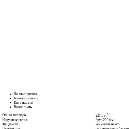
Данные проекта
Комментировать
Как заказать?
Важно знать
2
Общая площадь:
221.6 м
Наружные стены
брус 220 мм
Фундамент
монолитный ж/б
Перекрытия
по деревянным балкам