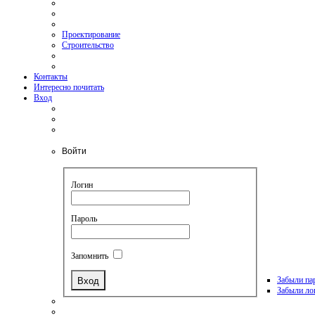
Проектирование
Строительство
Контакты
Интересно почитать
Вход
Войти
Логин
Пароль
Запомнить
Забыли па
Забыли ло