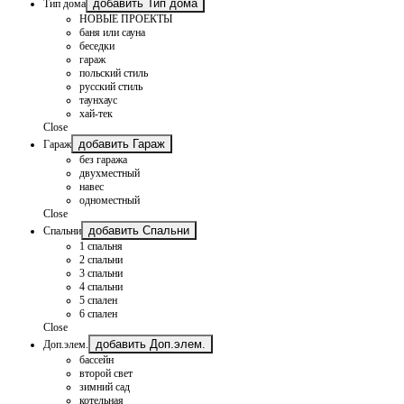
добавить Тип дома
Тип дома
НОВЫЕ ПРОЕКТЫ
баня или сауна
беседки
гараж
польский стиль
русский стиль
таунхаус
хай-тек
Close
добавить Гараж
Гараж
без гаража
двухместный
навес
одноместный
Close
добавить Спальни
Спальни
1 спальня
2 спальни
3 спальни
4 спальни
5 спален
6 спален
Close
добавить Доп.элем.
Доп.элем.
бассейн
второй свет
зимний сад
котельная