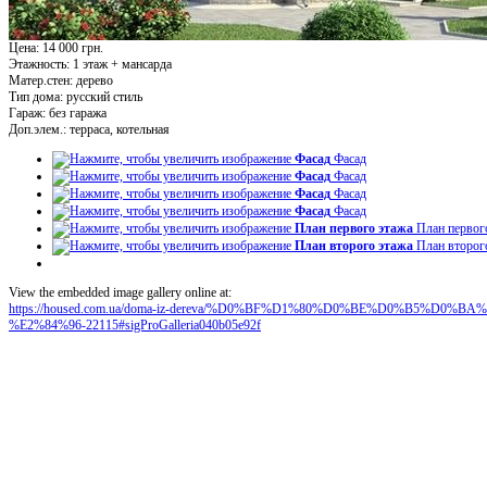
Цена: 14 000 грн.
Этажность:
1 этаж + мансарда
Матер.стен:
дерево
Тип дома:
русский стиль
Гараж:
без гаража
Доп.элем.:
терраса, котельная
Фасад
Фасад
Фасад
Фасад
Фасад
Фасад
Фасад
Фасад
План первого этажа
План первог
План второго этажа
План второг
View the embedded image gallery online at:
https://housed.com.ua/doma-iz-dereva/%D0%BF%D1%80%D0%BE%D0%B5%D
%E2%84%96-22115#sigProGalleria040b05e92f