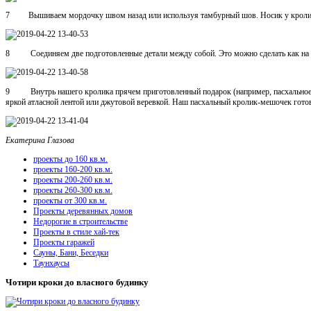
7 Вышиваем мордочку швом назад или используя тамбурный шов. Носик у кроли
8 Соединяем две подготовленные детали между собой. Это можно сделать как на 
9 Внутрь нашего кролика прячем приготовленный подарок (например, пасхальное я
яркой атласной лентой или джутовой веревкой. Наш пасхальный кролик-мешочек гото
Екатерина Глазова
проекты до 160 кв.м.
проекты 160-200 кв.м.
проекты 200-260 кв.м.
проекты 260-300 кв.м.
проекты от 300 кв.м.
Проекты деревянных домов
Недорогие в строительстве
Проекты в стиле хай-тек
Проекты гаражей
Сауны, Бани, Беседки
Таунхаусы
Чотири кроки до власного будинку