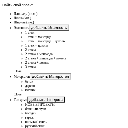
Найти
свой проект
Площадь (кв.м.)
Длина (мм.)
Ширина (мм.)
добавить Этажность
Этажность
1 этаж
1 этаж + мансарда
1 этаж + мансарда + цоколь
1 этаж + цоколь
2 этажа
2 этажа + мансарда
2 этажа + мансарда + цоколь
2 этажа + цоколь
3 этажа
Close
добавить Матер.стен
Матер.стен
бетон
дерево
кирпич
Close
добавить Тип дома
Тип дома
НОВЫЕ ПРОЕКТЫ
баня или сауна
беседки
гараж
польский стиль
русский стиль