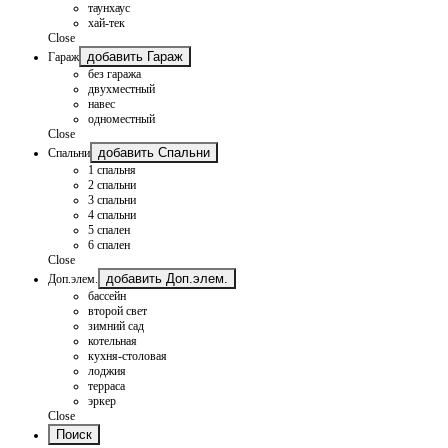
таунхаус
хай-тек
Close
добавить Гараж
Гараж
без гаража
двухместный
навес
одноместный
Close
добавить Спальни
Спальни
1 спальня
2 спальни
3 спальни
4 спальни
5 спален
6 спален
Close
добавить Доп.элем.
Доп.элем.
бассейн
второй свет
зимний сад
котельная
кухня-столовая
лоджия
терраса
эркер
Close