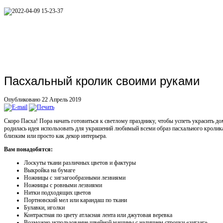
Пасхальный кролик своими руками
Опубликовано 22 Апрель 2019
Скоро Пасха! Пора начать готовиться к светлому празднику, чтобы успеть украсить дом
родилась идея использовать для украшений любимый всеми образ пасхального кролик
близким или просто как декор интерьера.
Вам понадобятся:
Лоскуты ткани различных цветов и фактуры
Выкройка на бумаге
Ножницы с зигзагообразными лезвиями
Ножницы с ровными лезвиями
Нитки подходящих цветов
Портновский мел или карандаш по ткани
Булавки, иголки
Контрастная по цвету атласная лента или джутовая веревка
Возможно использование швейной машины с наличием строчки «зигзаг»