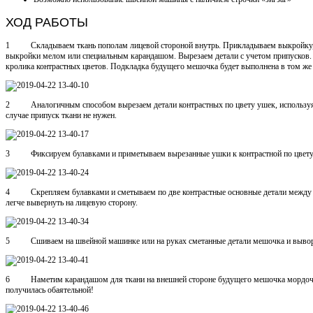
ХОД РАБОТЫ
1 Складываем ткань пополам лицевой стороной внутрь. Прикладываем выкройку, за
выкройки мелом или специальным карандашом. Вырезаем детали с учетом припусков. 
кролика контрастных цветов. Подкладка будущего мешочка будет выполнена в том же 
2 Аналогичным способом вырезаем детали контрастных по цвету ушек, используя
случае припуск ткани не нужен.
3 Фиксируем булавками и приметываем вырезанные ушки к контрастной по цвету 
4 Скрепляем булавками и сметываем по две контрастные основные детали между со
легче вывернуть на лицевую сторону.
5 Сшиваем на швейной машинке или на руках сметанные детали мешочка и вывора
6 Наметим карандашом для ткани на внешней стороне будущего мешочка мордочку 
получилась обаятельной!