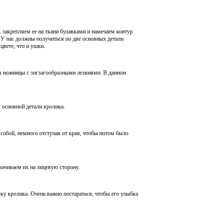
крепляем ее на ткани булавками и намечаем контур
У нас должны получиться по две основных детали
цвете, что и ушки.
 ножницы с зигзагообразными лезвиями. В данном
основной детали кролика.
бой, немного отступая от края, чтобы потом было
чиваем их на лицевую сторону.
кролика. Очень важно постараться, чтобы его улыбка