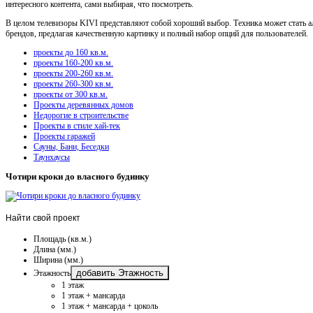
интересного контента, сами выбирая, что посмотреть.
В целом телевизоры KIVI представляют собой хороший выбор. Техника может стать а
брендов, предлагая качественную картинку и полный набор опций для пользователей.
проекты до 160 кв.м.
проекты 160-200 кв.м.
проекты 200-260 кв.м.
проекты 260-300 кв.м.
проекты от 300 кв.м.
Проекты деревянных домов
Недорогие в строительстве
Проекты в стиле хай-тек
Проекты гаражей
Сауны, Бани, Беседки
Таунхаусы
Чотири кроки до власного будинку
Найти
свой проект
Площадь (кв.м.)
Длина (мм.)
Ширина (мм.)
добавить Этажность
Этажность
1 этаж
1 этаж + мансарда
1 этаж + мансарда + цоколь