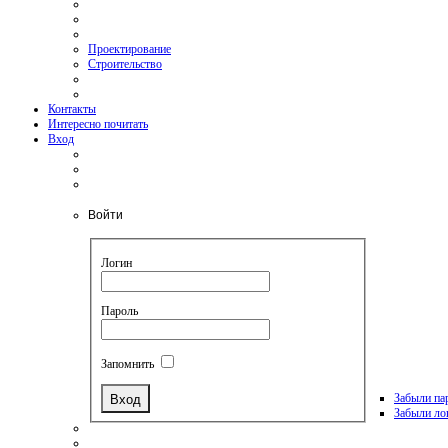
Проектирование
Строительство
Контакты
Интересно почитать
Вход
Войти
Логин
Пароль
Запомнить
Забыли па
Забыли ло