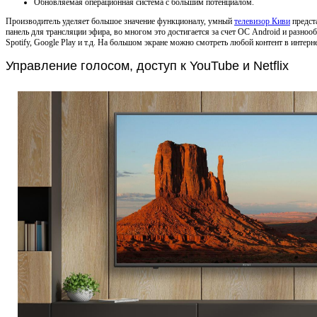
Обновляемая операционная система с большим потенциалом.
Производитель уделяет большое значение функционалу, умный
телевизор Киви
предста
панель для трансляции эфира, во многом это достигается за счет ОС Android и разноо
Spotify, Google Play и т.д. На большом экране можно смотреть любой контент в интерне
Управление голосом, доступ к YouTube и Netflix