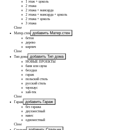
1 этаж + цоколь
2 этажа
2 этажа + мансарда
2 этажа + мансарда + цоколь
2 этажа + цоколь
3 этажа
Close
добавить Матер.стен
Матер.стен
бетон
дерево
кирпич
Close
добавить Тип дома
Тип дома
НОВЫЕ ПРОЕКТЫ
баня или сауна
беседки
гараж
польский стиль
русский стиль
таунхаус
хай-тек
Close
добавить Гараж
Гараж
без гаража
двухместный
навес
одноместный
Close
добавить Спальни
Спальни