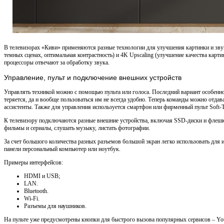
В телевизорах «Киви» применяются разные технологии для улучшения картинки и звук
темных сценах, оптимальная контрастность) и 4K Upscaling (улучшение качества карт
процессоры отвечают за обработку звука.
Управление, пульт и подключение внешних устройств
Управлять техникой можно с помощью пульта или голоса. Последний вариант особенно
теряется, да и вообще пользоваться им не всегда удобно. Теперь команды можно отдав
ассистенты. Также для управления используется смартфон или фирменный пульт Soft-T
К телевизору подключаются разные внешние устройства, включая SSD-диски и флешки
фильмы и сериалы, слушать музыку, листать фотографии.
За счет большого количества разных разъемов большой экран легко использовать для 
панели персональный компьютер или ноутбук.
Примеры интерфейсов:
HDMI и USB;
LAN.
Bluetooth.
Wi-Fi.
Разъемы для наушников.
На пульте уже предусмотрены кнопки для быстрого вызова популярных сервисов – YouT