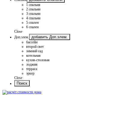
1 спальня
2 спальни
3 спальни
4 спальни
5 спален
6 спален
Close
добавить Доп.элем.
Доп.элем.
бассейн
второй свет
зимний сад
котельная
кухня-столовая
лоджия
терраса
эркер
Close