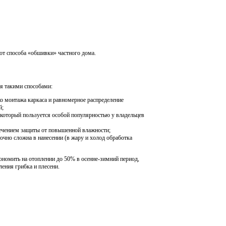
от способа «обшивки» частного дома.
я такими способами:
о монтажа каркаса и равномерное распределение
й;
 который пользуется особой популярностью у владельцев
печением защиты от повышенной влажности;
точно сложна в нанесении (в жару и холод обработка
ономить на отоплении до 50% в осенне-зимний период,
ения грибка и плесени.