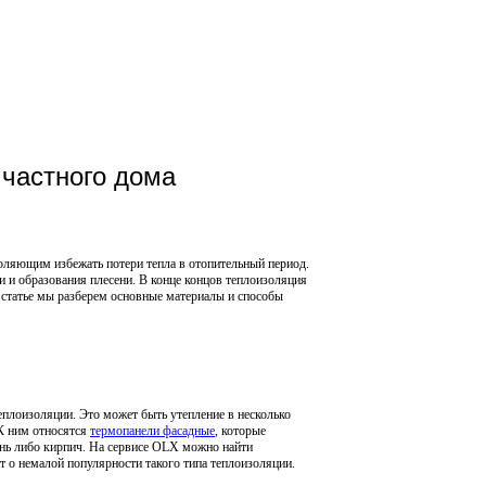
частного дома
оляющим избежать потери тепла в отопительный период.
и и образования плесени. В конце концов теплоизоляция
й статье мы разберем основные материалы и способы
еплоизоляции. Это может быть утепление в несколько
 К ним относятся
термопанели фасадные
, которые
нь либо кирпич. На сервисе OLX можно найти
 о немалой популярности такого типа теплоизоляции.