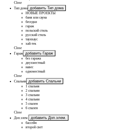
Close
добавить Тип дома
Тип дома
НОВЫЕ ПРОЕКТЫ
баня или сауна
беседки
гараж
польский стиль
русский стиль
таунхаус
хай-тек
Close
добавить Гараж
Гараж
без гаража
двухместный
навес
одноместный
Close
добавить Спальни
Спальни
1 спальня
2 спальни
3 спальни
4 спальни
5 спален
6 спален
Close
добавить Доп.элем.
Доп.элем.
бассейн
второй свет