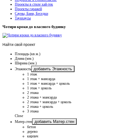
Проекты в стиле хай-тек
Проекты гаражей
Сауны, Бани, Беседки
Таунхаусы
Чотири кроки до власного будинку
Найти
свой проект
Площадь (кв.м.)
Длина (мм.)
Ширина (мм.)
добавить Этажность
Этажность
1 этаж
1 этаж + мансарда
1 этаж + мансарда + цоколь
1 этаж + цоколь
2 этажа
2 этажа + мансарда
2 этажа + мансарда + цоколь
2 этажа + цоколь
3 этажа
Close
добавить Матер.стен
Матер.стен
бетон
дерево
кирпич