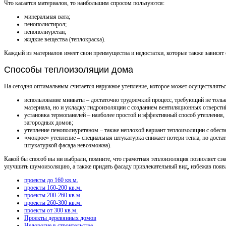
Что касается материалов, то наибольшим спросом пользуются:
минеральная вата;
пенополистирол;
пенополиуретан;
жидкие вещества (теплокраска).
Каждый из материалов имеет свои преимущества и недостатки, которые также зависят 
Способы теплоизоляции дома
На сегодня оптимальным считается наружное утепление, которое может осуществлятьс
использование минваты – достаточно трудоемкий процесс, требующий не тольк
материала, но и укладку гидроизоляции с созданием вентиляционных отверсти
установка термопанелей – наиболее простой и эффективный способ утепления,
загородных домов;
утепление пенополиуретаном – также неплохой вариант теплоизоляции с обес
«мокрое» утепление – специальная штукатурка снижает потери тепла, но доста
штукатуркой фасада невозможна).
Какой бы способ вы ни выбрали, помните, что грамотная теплоизоляция позволяет сэк
улучшить шумоизоляцию, а также придать фасаду привлекательный вид, избежав появл
проекты до 160 кв.м.
проекты 160-200 кв.м.
проекты 200-260 кв.м.
проекты 260-300 кв.м.
проекты от 300 кв.м.
Проекты деревянных домов
Недорогие в строительстве