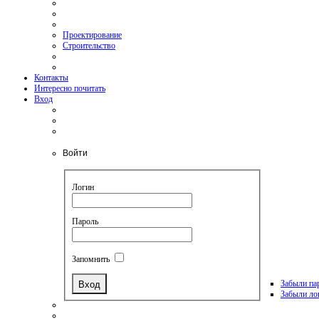
Проектирование
Строительство
Контакты
Интересно почитать
Вход
Войти
Логин
Пароль
Запомнить
Забыли па
Забыли ло