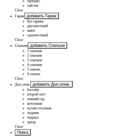
таунхаус
хай-тек
Close
добавить Гараж
Гараж
без гаража
двухместный
навес
одноместный
Close
добавить Спальни
Спальни
1 спальня
2 спальни
3 спальни
4 спальни
5 спален
6 спален
Close
добавить Доп.элем.
Доп.элем.
бассейн
второй свет
зимний сад
котельная
кухня-столовая
лоджия
терраса
эркер
Close