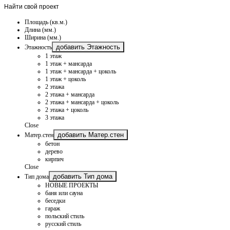
Найти
свой проект
Площадь (кв.м.)
Длина (мм.)
Ширина (мм.)
добавить Этажность
Этажность
1 этаж
1 этаж + мансарда
1 этаж + мансарда + цоколь
1 этаж + цоколь
2 этажа
2 этажа + мансарда
2 этажа + мансарда + цоколь
2 этажа + цоколь
3 этажа
Close
добавить Матер.стен
Матер.стен
бетон
дерево
кирпич
Close
добавить Тип дома
Тип дома
НОВЫЕ ПРОЕКТЫ
баня или сауна
беседки
гараж
польский стиль
русский стиль