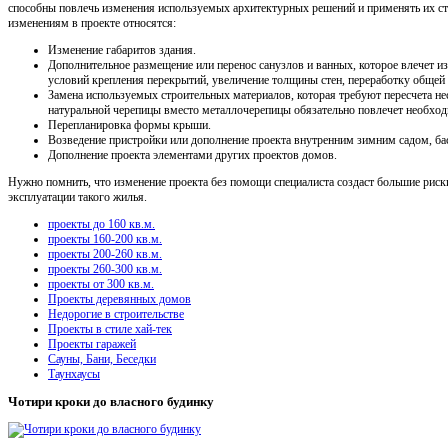
способны повлечь изменения используемых архитектурных решений и применять их ст
изменениям в проекте относятся:
Изменение габаритов здания.
Дополнительное размещение или перенос санузлов и ванных, которое влечет 
условий крепления перекрытий, увеличение толщины стен, переработку общей
Замена используемых строительных материалов, которая требуют пересчета не
натуральной черепицы вместо металлочерепицы обязательно повлечет необхо
Перепланировка формы крыши.
Возведение пристройки или дополнение проекта внутренним зимним садом, бас
Дополнение проекта элементами других проектов домов.
Нужно помнить, что изменение проекта без помощи специалиста создаст большие риск
эксплуатации такого жилья.
проекты до 160 кв.м.
проекты 160-200 кв.м.
проекты 200-260 кв.м.
проекты 260-300 кв.м.
проекты от 300 кв.м.
Проекты деревянных домов
Недорогие в строительстве
Проекты в стиле хай-тек
Проекты гаражей
Сауны, Бани, Беседки
Таунхаусы
Чотири кроки до власного будинку