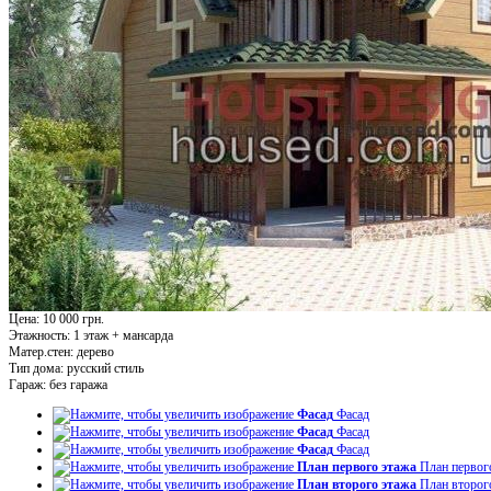
Цена: 10 000 грн.
Этажность:
1 этаж + мансарда
Матер.стен:
дерево
Тип дома:
русский стиль
Гараж:
без гаража
Фасад
Фасад
Фасад
Фасад
Фасад
Фасад
План первого этажа
План первог
План второго этажа
План второг