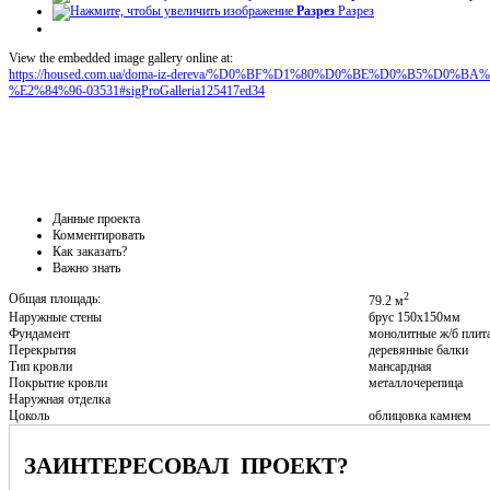
Разрез
Разрез
View the embedded image gallery online at:
https://housed.com.ua/doma-iz-dereva/%D0%BF%D1%80%D0%BE%D0%B5%D
%E2%84%96-03531#sigProGalleria125417ed34
Данные проекта
Комментировать
Как заказать?
Важно знать
2
Общая площадь:
79.2 м
Наружные стены
брус 150х150мм
Фундамент
монолитные ж/б плит
Перекрытия
деревянные балки
Тип кровли
мансардная
Покрытие кровли
металлочерепица
Наружная отделка
Цоколь
облицовка камнем
ЗАИНТЕРЕСОВАЛ ПРОЕКТ?