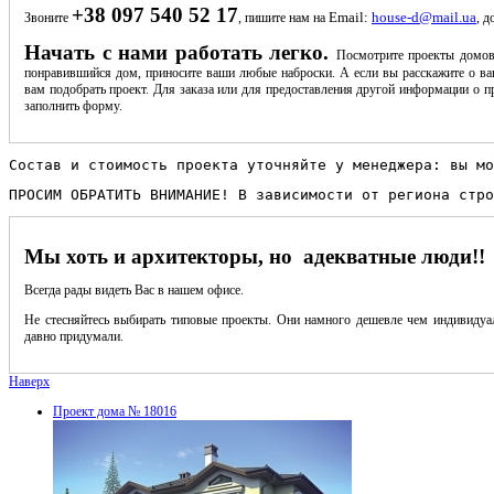
+38 097 540 52 17
Email:
house-d@mail.ua
Звоните
, пишите нам на
, д
Начать с нами работать легко.
Посмотрите проекты домов
понравившийся дом, приносите ваши любые наброски. А если вы расскажите о ва
вам подобрать проект. Для заказа или для предоставления другой информации о пр
заполнить форму.
Состав и стоимость проекта уточняйте у менеджера: вы мо
ПРОСИМ ОБРАТИТЬ ВНИМАНИЕ! В зависимости от региона стро
Мы хоть и архитекторы, но адекватные люди!!
Всегда рады видеть Вас в нашем офисе.
Не стесняйтесь выбирать типовые проекты. Они намного дешевле чем индивидуал
давно придумали.
Наверх
Проект дома № 18016