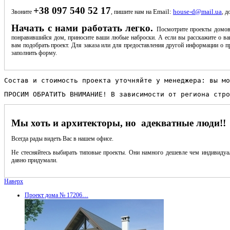
+38 097 540 52 17
Email:
house-d@mail.ua
Звоните
, пишите нам на
, д
Начать с нами работать легко.
Посмотрите проекты домов
понравившийся дом, приносите ваши любые наброски. А если вы расскажите о ва
вам подобрать проект. Для заказа или для предоставления другой информации о пр
заполнить форму.
Состав и стоимость проекта уточняйте у менеджера: вы мо
ПРОСИМ ОБРАТИТЬ ВНИМАНИЕ! В зависимости от региона стро
Мы хоть и архитекторы, но адекватные люди!!
Всегда рады видеть Вас в нашем офисе.
Не стесняйтесь выбирать типовые проекты. Они намного дешевле чем индивидуал
давно придумали.
Наверх
Проект дома № 17206…