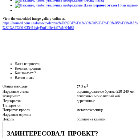
Фасад
Фасад
План первого этажа
План первог
View the embedded image gallery online at:
https://housed.com.ua/doma-iz-dereva/%D0%BF%D1%80%D0%BE%D0%B5%D
%E2%84%96-03541#sigProGalleria97a1d04d8f
Данные проекта
Комментировать
Как заказать?
Важно знать
2
Общая площадь:
75.3 м
Наружные стены
оцилиндрованное бревно 220-240 мм
Фундамент
ленточный монолитный ж/б
Перекрытия
деревянные
Тип кровли
Покрытие кровли
металлочерепица
Наружная отделка
Цоколь
облицовка камнем
ЗАИНТЕРЕСОВАЛ ПРОЕКТ?