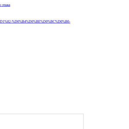
о этажа
0%BA%D1%82-%D0%B4%D0%BE%D0%BC%D0%B0-