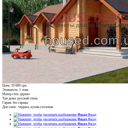
Цена: 10 000 грн.
Этажность:
1 этаж
Матер.стен:
дерево
Тип дома:
русский стиль
Гараж:
без гаража
Доп.элем.:
терраса, кухня-столовая
Фасад
Фасад
Фасад
Фасад
Фасад
Фасад