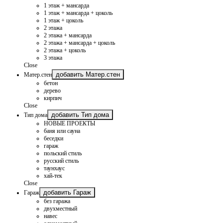
1 этаж + мансарда
1 этаж + мансарда + цоколь
1 этаж + цоколь
2 этажа
2 этажа + мансарда
2 этажа + мансарда + цоколь
2 этажа + цоколь
3 этажа
Close
добавить Матер.стен
Матер.стен
бетон
дерево
кирпич
Close
добавить Тип дома
Тип дома
НОВЫЕ ПРОЕКТЫ
баня или сауна
беседки
гараж
польский стиль
русский стиль
таунхаус
хай-тек
Close
добавить Гараж
Гараж
без гаража
двухместный
навес