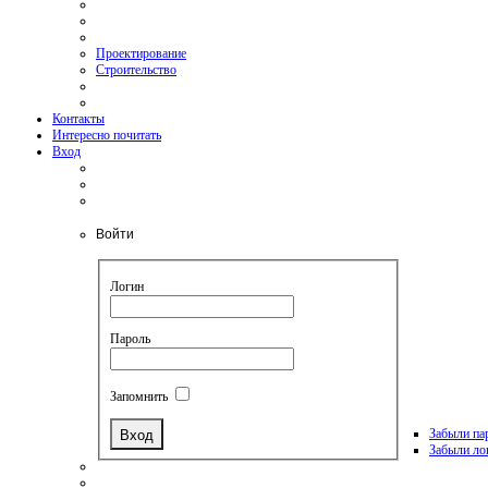
Проектирование
Строительство
Контакты
Интересно почитать
Вход
Войти
Логин
Пароль
Запомнить
Забыли па
Забыли ло