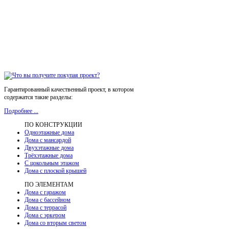
Гарантированный качественный проект, в котором
содержатся такие разделы:
Подробнее ...
ПО КОНСТРУКЦИИ
Одноэтажные дома
Дома с мансардой
Двухэтажные дома
Трёхэтажные дома
С цокольным этажом
Дома с плоской крышей
ПО ЭЛЕМЕНТАМ
Дома с гаражом
Дома с бассейном
Дома с террасой
Дома с эркером
Дома со вторым светом