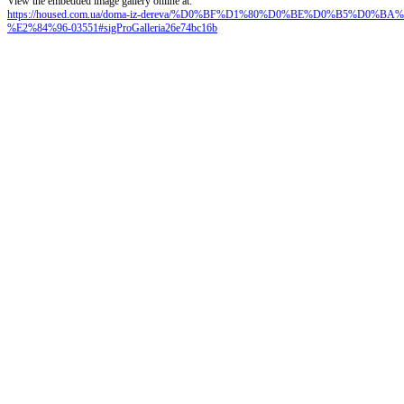
View the embedded image gallery online at:
https://housed.com.ua/doma-iz-dereva/%D0%BF%D1%80%D0%BE%D0%B5%D
%E2%84%96-03551#sigProGalleria26e74bc16b