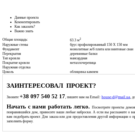
Данные проекта
Комментировать
Как заказать?
Важно знать
2
Общая площадь:
63.3 м
Наружные стены
брус профилированный 150 Х 150 мм
Фундамент
монолитные ж/б плита или винтовые сваи
Перекрытия
деревянные балки
Тип кровли
мансардная
Покрытие кровли
металлочерепица
Наружная отделка
Цоколь
облицовка камнем
ЗАИНТЕРЕСОВАЛ ПРОЕКТ?
+38 097 540 52 17
Email:
house-d@mail.ua
Звоните
, пишите нам на
, д
Начать с нами работать легко.
Посмотрите проекты домов
понравившийся дом, приносите ваши любые наброски. А если вы расскажите о ва
вам подобрать проект. Для заказа или для предоставления другой информации о пр
заполнить форму.