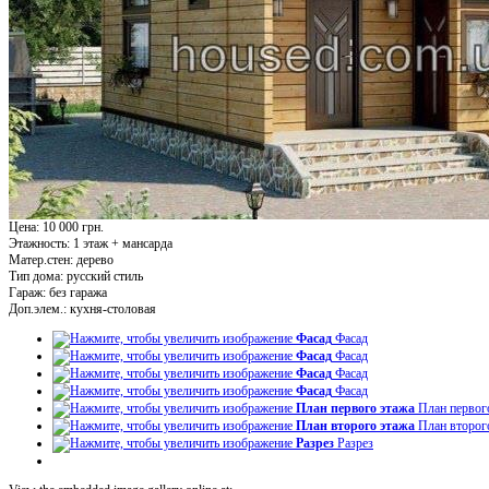
Цена: 10 000 грн.
Этажность:
1 этаж + мансарда
Матер.стен:
дерево
Тип дома:
русский стиль
Гараж:
без гаража
Доп.элем.:
кухня-столовая
Фасад
Фасад
Фасад
Фасад
Фасад
Фасад
Фасад
Фасад
План первого этажа
План первог
План второго этажа
План второг
Разрез
Разрез