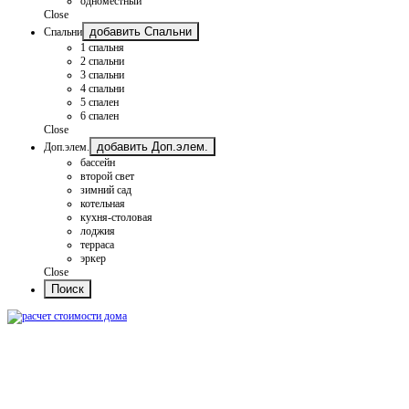
одноместный
Close
добавить Спальни
Спальни
1 спальня
2 спальни
3 спальни
4 спальни
5 спален
6 спален
Close
добавить Доп.элем.
Доп.элем.
бассейн
второй свет
зимний сад
котельная
кухня-столовая
лоджия
терраса
эркер
Close