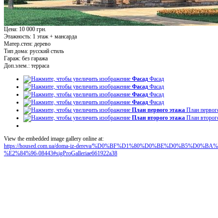
Цена: 10 000 грн.
Этажность:
1 этаж + мансарда
Матер.стен:
дерево
Тип дома:
русский стиль
Гараж:
без гаража
Доп.элем.:
терраса
Фасад
Фасад
Фасад
Фасад
Фасад
Фасад
Фасад
Фасад
План первого этажа
План первог
План второго этажа
План второг
View the embedded image gallery online at:
https://housed.com.ua/doma-iz-dereva/%D0%BF%D1%80%D0%BE%D0%B5%D
%E2%84%96-08443#sigProGalleriae661922a38