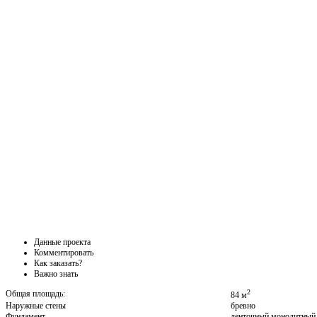
Данные проекта
Комментировать
Как заказать?
Важно знать
2
Общая площадь:
84 м
Наружные стены
бревно
Фундамент
ленточный монолитный