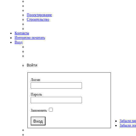
Проектирование
Строительство
Контакты
Интересно почитать
Вход
Войти
Логин
Пароль
Запомнить
Забыли па
Забыли ло