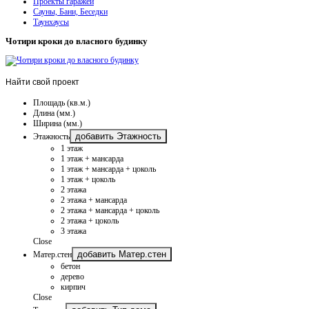
Проекты гаражей
Сауны, Бани, Беседки
Таунхаусы
Чотири кроки до власного будинку
Найти
свой проект
Площадь (кв.м.)
Длина (мм.)
Ширина (мм.)
добавить Этажность
Этажность
1 этаж
1 этаж + мансарда
1 этаж + мансарда + цоколь
1 этаж + цоколь
2 этажа
2 этажа + мансарда
2 этажа + мансарда + цоколь
2 этажа + цоколь
3 этажа
Close
добавить Матер.стен
Матер.стен
бетон
дерево
кирпич
Close