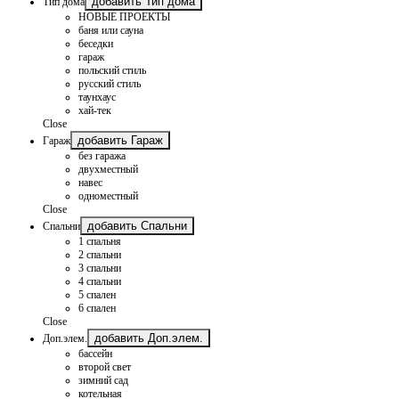
добавить Тип дома
Тип дома
НОВЫЕ ПРОЕКТЫ
баня или сауна
беседки
гараж
польский стиль
русский стиль
таунхаус
хай-тек
Close
добавить Гараж
Гараж
без гаража
двухместный
навес
одноместный
Close
добавить Спальни
Спальни
1 спальня
2 спальни
3 спальни
4 спальни
5 спален
6 спален
Close
добавить Доп.элем.
Доп.элем.
бассейн
второй свет
зимний сад
котельная