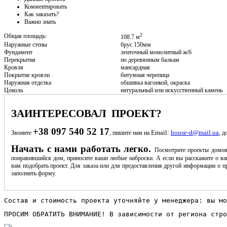
Комментировать
Как заказать?
Важно знать
2
Общая площадь:
108.7 м
Наружные стены
брус 150мм
Фундамент
ленточный монолитный ж/б
Перекрытия
по деревянным балкам
Кровля
мансардная
Покрытие кровли
битумная черепица
Наружная отделка
обшивка вагонкой, окраска
Цоколь
натуральный или искусственный камень
ЗАИНТЕРЕСОВАЛ ПРОЕКТ?
+38 097 540 52 17
Email:
house-d@mail.ua
Звоните
, пишите нам на
, д
Начать с нами работать легко.
Посмотрите проекты домов
понравившийся дом, приносите ваши любые наброски. А если вы расскажите о ва
вам подобрать проект. Для заказа или для предоставления другой информации о пр
заполнить форму.
Состав и стоимость проекта уточняйте у менеджера: вы мо
ПРОСИМ ОБРАТИТЬ ВНИМАНИЕ! В зависимости от региона стро