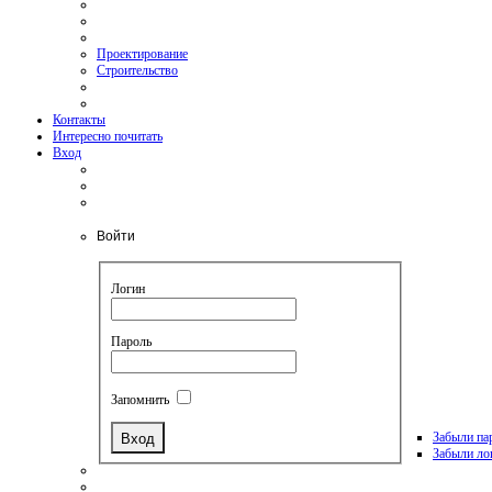
Проектирование
Строительство
Контакты
Интересно почитать
Вход
Войти
Логин
Пароль
Запомнить
Забыли па
Забыли ло