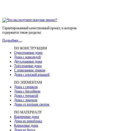
Гарантированный качественный проект, в котором
содержатся такие разделы:
Подробнее ...
ПО КОНСТРУКЦИИ
Одноэтажные дома
Дома с мансардой
Двухэтажные дома
Трёхэтажные дома
С цокольным этажом
Дома с плоской крышей
ПО ЭЛЕМЕНТАМ
Дома с гаражом
Дома с бассейном
Дома с террасой
Дома с эркером
Дома со вторым светом
ПО МАТЕРИАЛУ
Кирпичные дома
Дома из пеноблока
Каркасные дома
Дома из бруса