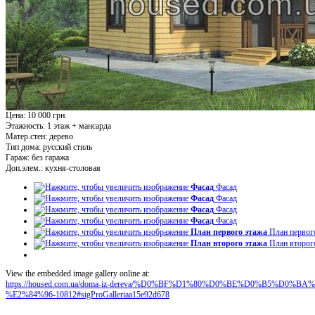
Цена: 10 000 грн.
Этажность:
1 этаж + мансарда
Матер.стен:
дерево
Тип дома:
русский стиль
Гараж:
без гаража
Доп.элем.:
кухня-столовая
Фасад
Фасад
Фасад
Фасад
Фасад
Фасад
Фасад
Фасад
План первого этажа
План первог
План второго этажа
План второг
View the embedded image gallery online at:
https://housed.com.ua/doma-iz-dereva/%D0%BF%D1%80%D0%BE%D0%B5%D
%E2%84%96-10812#sigProGalleriaa15e92d678