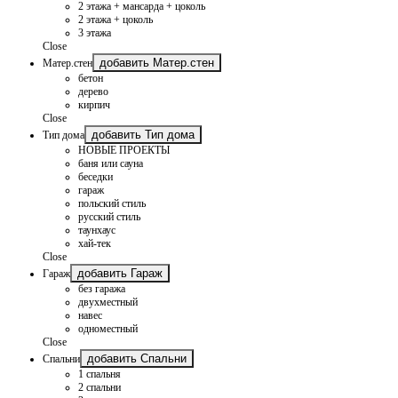
2 этажа + мансарда + цоколь
2 этажа + цоколь
3 этажа
Close
добавить Матер.стен
Матер.стен
бетон
дерево
кирпич
Close
добавить Тип дома
Тип дома
НОВЫЕ ПРОЕКТЫ
баня или сауна
беседки
гараж
польский стиль
русский стиль
таунхаус
хай-тек
Close
добавить Гараж
Гараж
без гаража
двухместный
навес
одноместный
Close
добавить Спальни
Спальни
1 спальня
2 спальни