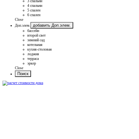
3 спальни
4 спальни
5 спален
6 спален
Close
добавить Доп.элем.
Доп.элем.
бассейн
второй свет
зимний сад
котельная
кухня-столовая
лоджия
терраса
эркер
Close