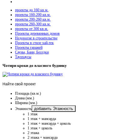
проекты до 160 кв.м.
проекты 160-200 кв.м.
проекты 200-260 кв.м.
проекты 260-300 кв.м.
проекты от 300 кв.м.
Проекты деревянных домов
Недорогие в строительстве
Проекты в стиле хай-тек
Проекты гаражей
Сауны, Бани, Беседки
Таунхаусы
Чотири кроки до власного будинку
Найти
свой проект
Площадь (кв.м.)
Длина (мм.)
Ширина (мм.)
добавить Этажность
Этажность
1 этаж
1 этаж + мансарда
1 этаж + мансарда + цоколь
1 этаж + цоколь
2 этажа
2 этажа + мансарда