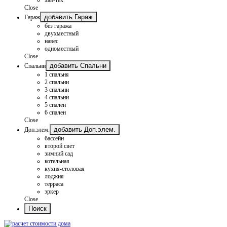
Close
добавить Гараж
Гараж
без гаража
двухместный
навес
одноместный
Close
добавить Спальни
Спальни
1 спальня
2 спальни
3 спальни
4 спальни
5 спален
6 спален
Close
добавить Доп.элем.
Доп.элем.
бассейн
второй свет
зимний сад
котельная
кухня-столовая
лоджия
терраса
эркер
Close