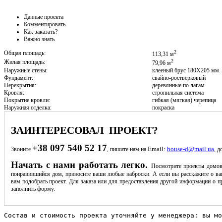
Данные проекта
Комментировать
Как заказать?
Важно знать
2
Общая площадь:
113,31 м
2
Жилая площадь:
79,96 м
Наружные стены:
клееный брус 180Х205 мм.
Фундамент:
свайно-ростверковый
Перекрытия:
деревянные по лагам
Кровля:
стропильная система
Покрытие кровли:
гибкая (мягкая) черепица
Наружная отделка:
покраска
ЗАИНТЕРЕСОВАЛ ПРОЕКТ?
+38 097 540 52 17
Email:
house-d@mail.ua
Звоните
, пишите нам на
, д
Начать с нами работать легко.
Посмотрите проекты домов
понравившийся дом, приносите ваши любые наброски. А если вы расскажите о ва
вам подобрать проект. Для заказа или для предоставления другой информации о пр
заполнить форму.
Состав и стоимость проекта уточняйте у менеджера: вы мо