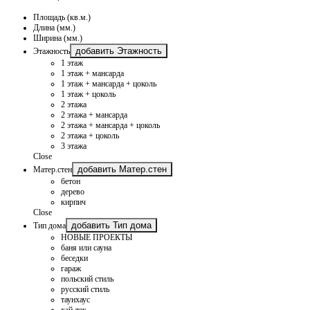
Площадь (кв.м.)
Длина (мм.)
Ширина (мм.)
добавить Этажность
Этажность
1 этаж
1 этаж + мансарда
1 этаж + мансарда + цоколь
1 этаж + цоколь
2 этажа
2 этажа + мансарда
2 этажа + мансарда + цоколь
2 этажа + цоколь
3 этажа
Close
добавить Матер.стен
Матер.стен
бетон
дерево
кирпич
Close
добавить Тип дома
Тип дома
НОВЫЕ ПРОЕКТЫ
баня или сауна
беседки
гараж
польский стиль
русский стиль
таунхаус
хай-тек