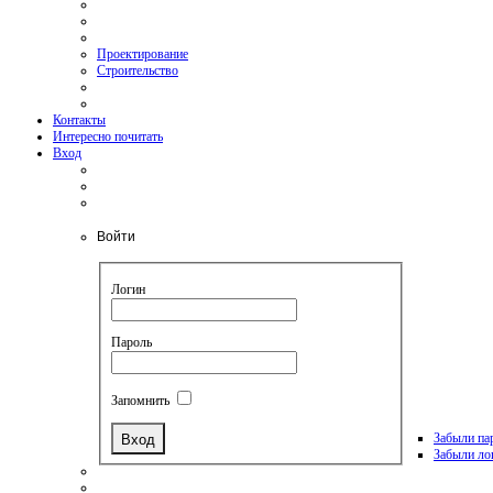
Проектирование
Строительство
Контакты
Интересно почитать
Вход
Войти
Логин
Пароль
Запомнить
Забыли па
Забыли ло