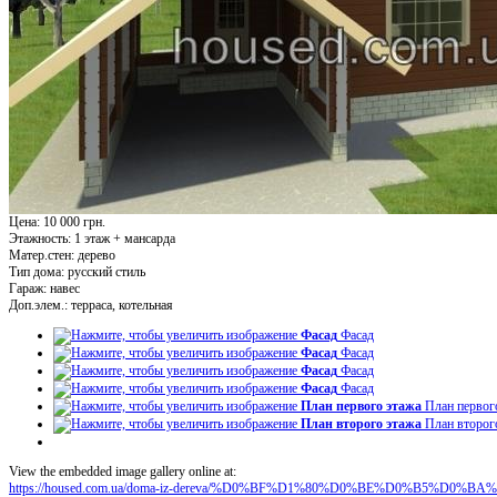
Цена: 10 000 грн.
Этажность:
1 этаж + мансарда
Матер.стен:
дерево
Тип дома:
русский стиль
Гараж:
навес
Доп.элем.:
терраса, котельная
Фасад
Фасад
Фасад
Фасад
Фасад
Фасад
Фасад
Фасад
План первого этажа
План первог
План второго этажа
План второг
View the embedded image gallery online at:
https://housed.com.ua/doma-iz-dereva/%D0%BF%D1%80%D0%BE%D0%B5%D