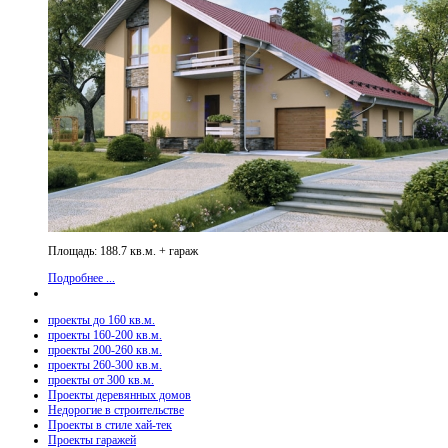
Площадь: 188.7 кв.м. + гараж
Подробнее ...
проекты до 160 кв.м.
проекты 160-200 кв.м.
проекты 200-260 кв.м.
проекты 260-300 кв.м.
проекты от 300 кв.м.
Проекты деревянных домов
Недорогие в строительстве
Проекты в стиле хай-тек
Проекты гаражей