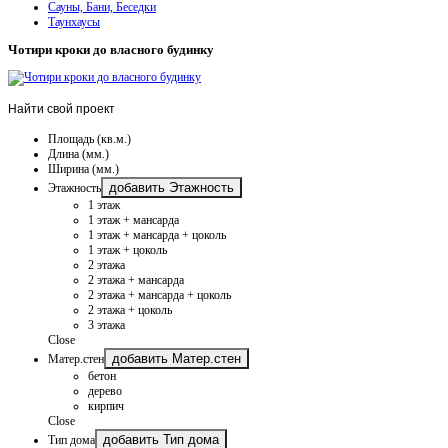
Сауны, Бани, Беседки
Таунхаусы
Чотири кроки до власного будинку
Найти
свой проект
Площадь (кв.м.)
Длина (мм.)
Ширина (мм.)
добавить Этажность
Этажность
1 этаж
1 этаж + мансарда
1 этаж + мансарда + цоколь
1 этаж + цоколь
2 этажа
2 этажа + мансарда
2 этажа + мансарда + цоколь
2 этажа + цоколь
3 этажа
Close
добавить Матер.стен
Матер.стен
бетон
дерево
кирпич
Close
добавить Тип дома
Тип дома