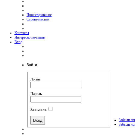
Проектирование
Строительство
Контакты
Интересно почитать
Вход
Войти
Логин
Пароль
Запомнить
Забыли па
Забыли ло