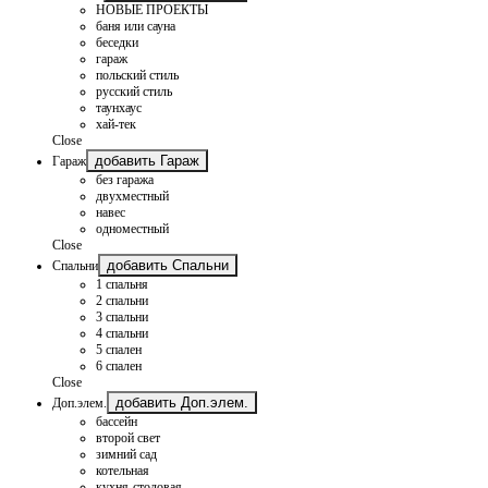
НОВЫЕ ПРОЕКТЫ
баня или сауна
беседки
гараж
польский стиль
русский стиль
таунхаус
хай-тек
Close
добавить Гараж
Гараж
без гаража
двухместный
навес
одноместный
Close
добавить Спальни
Спальни
1 спальня
2 спальни
3 спальни
4 спальни
5 спален
6 спален
Close
добавить Доп.элем.
Доп.элем.
бассейн
второй свет
зимний сад
котельная
кухня-столовая