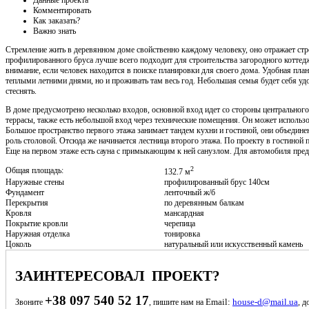
Комментировать
Как заказать?
Важно знать
Стремление жить в деревянном доме свойственно каждому человеку, оно отражает стр
профилированного бруса лучше всего подходит для строительства загородного коттедж
внимание, если человек находится в поиске планировки для своего дома. Удобная пла
теплыми летними днями, но и проживать там весь год. Небольшая семья будет себя удо
стеснять.
В доме предусмотрено несколько входов, основной вход идет со стороны центрального
террасы, также есть небольшой вход через технические помещения. Он может использ
Большое пространство первого этажа занимает тандем кухни и гостиной, они объедине
роль столовой. Отсюда же начинается лестница второго этажа. По проекту в гостиной 
Еще на первом этаже есть сауна с примыкающим к ней санузлом. Для автомобиля пред
2
Общая площадь:
132.7 м
Наружные стены
профилированный брус 140см
Фундамент
ленточный ж/б
Перекрытия
по деревянным балкам
Кровля
мансардная
Покрытие кровли
черепица
Наружная отделка
тонировка
Цоколь
натуральный или искусственный камень
ЗАИНТЕРЕСОВАЛ ПРОЕКТ?
+38 097 540 52 17
Email:
house-d@mail.ua
Звоните
, пишите нам на
, д