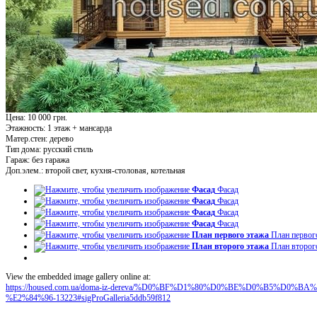
Цена: 10 000 грн.
Этажность:
1 этаж + мансарда
Матер.стен:
дерево
Тип дома:
русский стиль
Гараж:
без гаража
Доп.элем.:
второй свет, кухня-столовая, котельная
Фасад
Фасад
Фасад
Фасад
Фасад
Фасад
Фасад
Фасад
План первого этажа
План первог
План второго этажа
План второг
View the embedded image gallery online at:
https://housed.com.ua/doma-iz-dereva/%D0%BF%D1%80%D0%BE%D0%B5%D
%E2%84%96-13223#sigProGalleria5ddb59f812