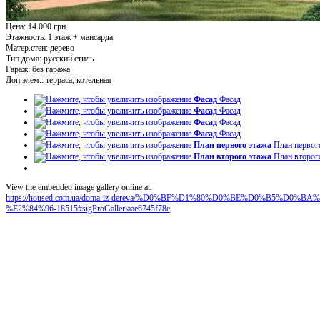
Цена: 14 000 грн.
Этажность:
1 этаж + мансарда
Матер.стен:
дерево
Тип дома:
русский стиль
Гараж:
без гаража
Доп.элем.:
терраса, котельная
Фасад
Фасад
Фасад
Фасад
Фасад
Фасад
Фасад
Фасад
План первого этажа
План первог
План второго этажа
План второг
View the embedded image gallery online at:
https://housed.com.ua/doma-iz-dereva/%D0%BF%D1%80%D0%BE%D0%B5%D
%E2%84%96-18515#sigProGalleriaae6745f78e