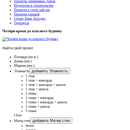
Проекты деревянных домов
Недорогие в строительстве
Проекты в стиле хай-тек
Проекты гаражей
Сауны, Бани, Беседки
Таунхаусы
Чотири кроки до власного будинку
Найти
свой проект
Площадь (кв.м.)
Длина (мм.)
Ширина (мм.)
добавить Этажность
Этажность
1 этаж
1 этаж + мансарда
1 этаж + мансарда + цоколь
1 этаж + цоколь
2 этажа
2 этажа + мансарда
2 этажа + мансарда + цоколь
2 этажа + цоколь
3 этажа
Close
добавить Матер.стен
Матер.стен
бетон
дерево