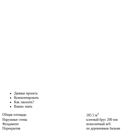
Данные проекта
Комментировать
Как заказать?
Важно знать
2
Общая площадь:
185.5 м
Наружные стены
клееный брус 200 мм
Фундамент
монолитный ж/б
Перекрытия
по деревянным балкам