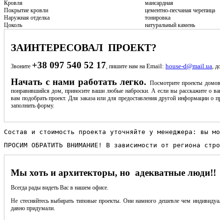
Кровля
мансардная
Покрытие кровли
цементно-песчаная черепица
Наружная отделка
тонировка
Цоколь
натуральный камень
ЗАИНТЕРЕСОВАЛ ПРОЕКТ?
+38 097 540 52 17
Email:
house-d@mail.ua
Звоните
, пишите нам на
, д
Начать с нами работать легко.
Посмотрите проекты домов
понравившийся дом, приносите ваши любые наброски. А если вы расскажите о ва
вам подобрать проект. Для заказа или для предоставления другой информации о пр
заполнить форму.
Состав и стоимость проекта уточняйте у менеджера: вы мо
ПРОСИМ ОБРАТИТЬ ВНИМАНИЕ! В зависимости от региона стро
Мы хоть и архитекторы, но адекватные люди!!
Всегда рады видеть Вас в нашем офисе.
Не стесняйтесь выбирать типовые проекты. Они намного дешевле чем индивидуал
давно придумали.