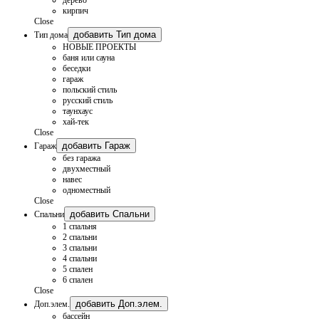
кирпич
Close
добавить Тип дома
Тип дома
НОВЫЕ ПРОЕКТЫ
баня или сауна
беседки
гараж
польский стиль
русский стиль
таунхаус
хай-тек
Close
добавить Гараж
Гараж
без гаража
двухместный
навес
одноместный
Close
добавить Спальни
Спальни
1 спальня
2 спальни
3 спальни
4 спальни
5 спален
6 спален
Close
добавить Доп.элем.
Доп.элем.
бассейн