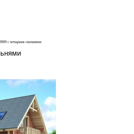
8909 с четырьмя спальнями
льнями