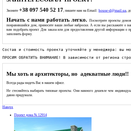
+38 097 540 52 17
Email:
house-d@mail.ua
Звоните
, пишите нам на
, д
Начать с нами работать легко.
Посмотрите проекты домов
понравившийся дом, приносите ваши любые наброски. А если вы расскажите о ва
вам подобрать проект. Для заказа или для предоставления другой информации о пр
заполнить форму.
Состав и стоимость проекта уточняйте у менеджера: вы мо
ПРОСИМ ОБРАТИТЬ ВНИМАНИЕ! В зависимости от региона стро
Мы хоть и архитекторы, но адекватные люди!!
Всегда рады видеть Вас в нашем офисе.
Не стесняйтесь выбирать типовые проекты. Они намного дешевле чем индивидуал
давно придумали.
Наверх
Проект дома № 12914