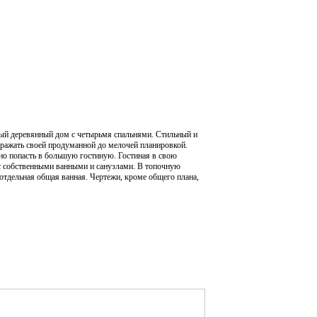
ый деревянный дом с четырьмя спальнями. Стильный и
поражать своей продуманной до мелочей планировкой.
но попасть в большую гостиную. Гостиная в свою
, с собственными ванными и санузлами. В топочную
отдельная общая ванная. Чертежи, кроме общего плана,