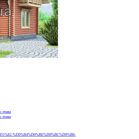
о этажа
о этажа
0%BA%D1%82-%D0%B4%D0%BE%D0%BC%D0%B0-