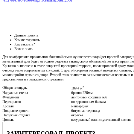
%E2%84%96-18909#sigProGalleria23dbf12b8d
Данные проекта
Комментировать
Как заказать?
Важно знать
Для комфортного проживания большой семьи лучше всего подойдет простой загородн
качественный дом будет не только радовать взгляд своих обитателей, но и все время 
Крыльцо выполнено в стиле открытой просторной террасы, после прихожей сразу мож
очередь тесно соприкасается с кухней. С другой стороны гостиной находятся спальни
можно пройти прямо со двора. Второй этаж полностью занимают остальные спальни и 
представлены и в зеркальном отражении.
2
Общая площадь:
189.4 м
Наружные стены
бревно 220мм
Фундамент
ленточный сборный ж/б
Перекрытия
по деревянным балкам
Кровля
мансардная
Покрытие кровли
битумная черепица
Наружная отделка
окраска
Цоколь
натуральный или искусственный камень
ЗАИНТЕРЕСОВАЛ ПРОЕКТ?