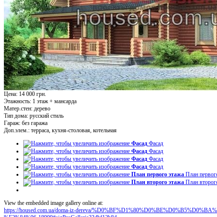
Цена: 14 000 грн.
Этажность:
1 этаж + мансарда
Матер.стен:
дерево
Тип дома:
русский стиль
Гараж:
без гаража
Доп.элем.:
терраса, кухня-столовая, котельная
Фасад
Фасад
Фасад
Фасад
Фасад
Фасад
Фасад
Фасад
План первого этажа
План первог
План второго этажа
План второг
View the embedded image gallery online at:
https://housed.com.ua/doma-iz-dereva/%D0%BF%D1%80%D0%BE%D0%B5%D