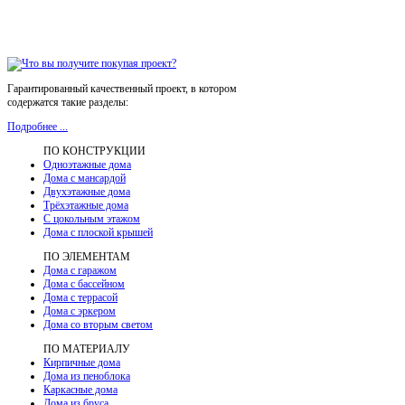
Гарантированный качественный проект, в котором
содержатся такие разделы:
Подробнее ...
ПО КОНСТРУКЦИИ
Одноэтажные дома
Дома с мансардой
Двухэтажные дома
Трёхэтажные дома
С цокольным этажом
Дома с плоской крышей
ПО ЭЛЕМЕНТАМ
Дома с гаражом
Дома с бассейном
Дома с террасой
Дома с эркером
Дома со вторым светом
ПО МАТЕРИАЛУ
Кирпичные дома
Дома из пеноблока
Каркасные дома
Дома из бруса