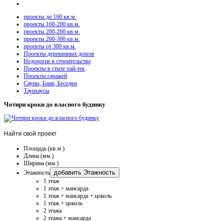
проекты до 160 кв.м.
проекты 160-200 кв.м.
проекты 200-260 кв.м.
проекты 260-300 кв.м.
проекты от 300 кв.м.
Проекты деревянных домов
Недорогие в строительстве
Проекты в стиле хай-тек
Проекты гаражей
Сауны, Бани, Беседки
Таунхаусы
Чотири кроки до власного будинку
Найти
свой проект
Площадь (кв.м.)
Длина (мм.)
Ширина (мм.)
добавить Этажность
Этажность
1 этаж
1 этаж + мансарда
1 этаж + мансарда + цоколь
1 этаж + цоколь
2 этажа
2 этажа + мансарда