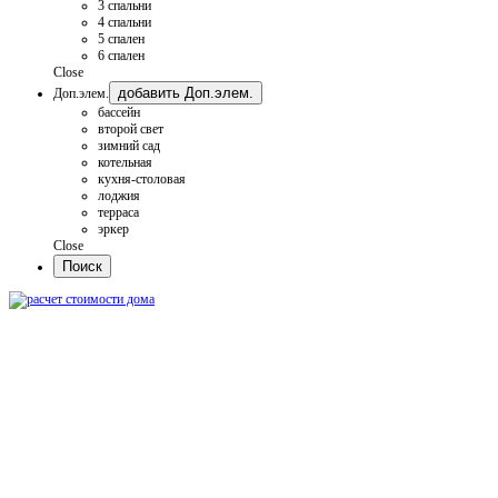
3 спальни
4 спальни
5 спален
6 спален
Close
добавить Доп.элем.
Доп.элем.
бассейн
второй свет
зимний сад
котельная
кухня-столовая
лоджия
терраса
эркер
Close