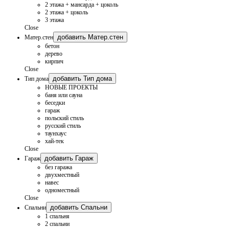
2 этажа + мансарда + цоколь
2 этажа + цоколь
3 этажа
Close
добавить Матер.стен
Матер.стен
бетон
дерево
кирпич
Close
добавить Тип дома
Тип дома
НОВЫЕ ПРОЕКТЫ
баня или сауна
беседки
гараж
польский стиль
русский стиль
таунхаус
хай-тек
Close
добавить Гараж
Гараж
без гаража
двухместный
навес
одноместный
Close
добавить Спальни
Спальни
1 спальня
2 спальни