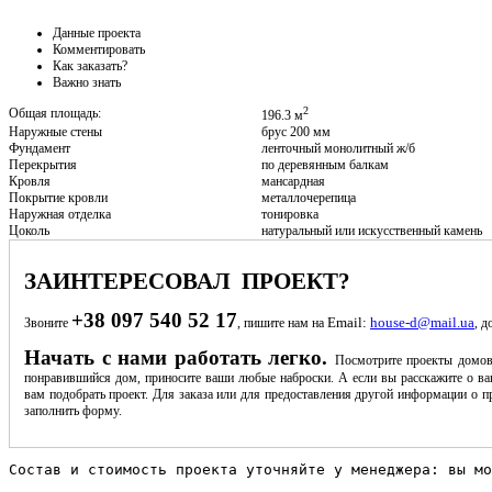
Данные проекта
Комментировать
Как заказать?
Важно знать
2
Общая площадь:
196.3 м
Наружные стены
брус 200 мм
Фундамент
ленточный монолитный ж/б
Перекрытия
по деревянным балкам
Кровля
мансардная
Покрытие кровли
металлочерепица
Наружная отделка
тонировка
Цоколь
натуральный или искусственный камень
ЗАИНТЕРЕСОВАЛ ПРОЕКТ?
+38 097 540 52 17
Email:
house-d@mail.ua
Звоните
, пишите нам на
, д
Начать с нами работать легко.
Посмотрите проекты домов
понравившийся дом, приносите ваши любые наброски. А если вы расскажите о ва
вам подобрать проект. Для заказа или для предоставления другой информации о пр
заполнить форму.
Состав и стоимость проекта уточняйте у менеджера: вы мо