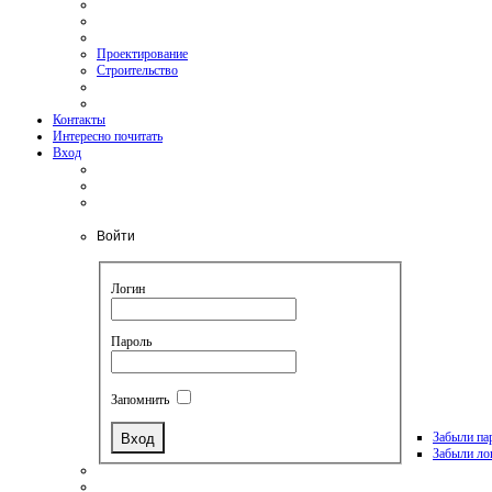
Проектирование
Строительство
Контакты
Интересно почитать
Вход
Войти
Логин
Пароль
Запомнить
Забыли па
Забыли ло