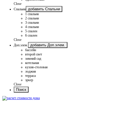
Close
добавить Спальни
Спальни
1 спальня
2 спальни
3 спальни
4 спальни
5 спален
6 спален
Close
добавить Доп.элем.
Доп.элем.
бассейн
второй свет
зимний сад
котельная
кухня-столовая
лоджия
терраса
эркер
Close