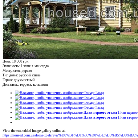
Цена: 18 000 грн.
Этажность:
1 этаж + мансарда
Матер.стен:
дерево
Тип дома:
русский стиль
Гараж:
двухместный
Доп.элем.:
терраса, котельная
Фасад
Фасад
Фасад
Фасад
Фасад
Фасад
Фасад
Фасад
План первого этажа
План первог
План второго этажа
План второг
View the embedded image gallery online at:
https://housed.com.ua/doma-iz-dereva/%D0%BF%D1%80%D0%BE%D0%B5%D