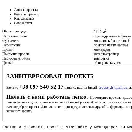
Данные проекта
Комментировать
Как заказать?
Важно знать
2
Общая площадь:
341.2 м
Наружные стены
оцилиндрованное бревно
Фундамент
монолитный ленточный
Перекрытия
по деревянным балкам
Кровля
мансардная
Покрытие кровли
металлочерепица
Наружная отделка
тонировка
Цоколь
облицовка камнем
ЗАИНТЕРЕСОВАЛ ПРОЕКТ?
+38 097 540 52 17
Email:
house-d@mail.ua
Звоните
, пишите нам на
, д
Начать с нами работать легко.
Посмотрите проекты домов
понравившийся дом, приносите ваши любые наброски. А если вы расскажите о ва
вам подобрать проект. Для заказа или для предоставления другой информации о пр
заполнить форму.
Состав и стоимость проекта уточняйте у менеджера: вы мо