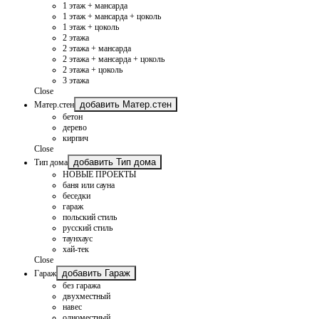
1 этаж + мансарда
1 этаж + мансарда + цоколь
1 этаж + цоколь
2 этажа
2 этажа + мансарда
2 этажа + мансарда + цоколь
2 этажа + цоколь
3 этажа
Close
добавить Матер.стен
Матер.стен
бетон
дерево
кирпич
Close
добавить Тип дома
Тип дома
НОВЫЕ ПРОЕКТЫ
баня или сауна
беседки
гараж
польский стиль
русский стиль
таунхаус
хай-тек
Close
добавить Гараж
Гараж
без гаража
двухместный
навес
одноместный