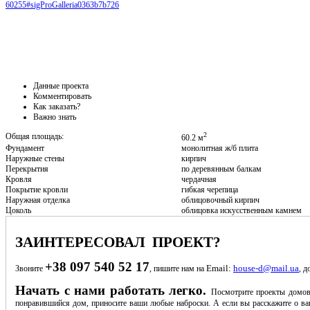
60255#sigProGalleria0363b7b726
Данные проекта
Комментировать
Как заказать?
Важно знать
2
Общая площадь:
60.2 м
Фундамент
монолитная ж/б плита
Наружные стены
кирпич
Перекрытия
по деревянным балкам
Кровля
чердачная
Покрытие кровли
гибкая черепица
Наружная отделка
облицовочный кирпич
Цоколь
облицовка искусственным камнем
ЗАИНТЕРЕСОВАЛ ПРОЕКТ?
+38 097 540 52 17
Email:
house-d@mail.ua
Звоните
, пишите нам на
, д
Начать с нами работать легко.
Посмотрите проекты домов
понравившийся дом, приносите ваши любые наброски. А если вы расскажите о ва