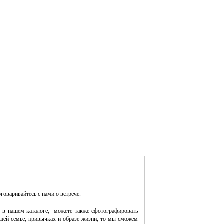
оговаривайтесь с нами о встрече.
 в нашем каталоге, можете также сфотографировать
шей семье, привычках и образе жизни, то мы сможем