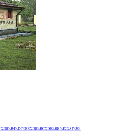
1%82-%D0%B4%D0%BE%D0%BC%D0%B0-%E2%84%96-