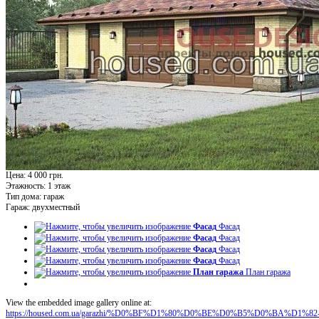
Цена: 4 000 грн.
Этажность:
1 этаж
Тип дома:
гараж
Гараж:
двухместный
Фасад
Фасад
Фасад
Фасад
Фасад
Фасад
Фасад
Фасад
План гаража
План гаража
View the embedded image gallery online at:
https://housed.com.ua/garazhi/%D0%BF%D1%80%D0%BE%D0%B5%D0%BA%D