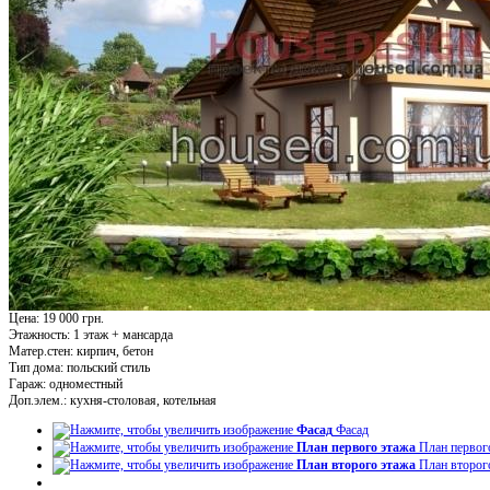
Цена: 19 000 грн.
Этажность:
1 этаж + мансарда
Матер.стен:
кирпич, бетон
Тип дома:
польский стиль
Гараж:
одноместный
Доп.элем.:
кухня-столовая, котельная
Фасад
Фасад
План первого этажа
План первог
План второго этажа
План второг