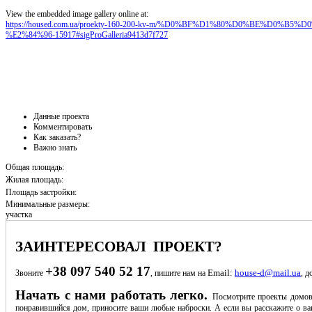
View the embedded image gallery online at:
https://housed.com.ua/proekty-160-200-kv-m/%D0%BF%D1%80%D0%BE%D0
%E2%84%96-15917#sigProGalleria9413d7f727
Данные проекта
Комментировать
Как заказать?
Важно знать
Общая площадь:
Жилая площадь:
Площадь застройки:
Минимальные размеры:
участка
ЗАИНТЕРЕСОВАЛ ПРОЕКТ?
+38 097 540 52 17
Email:
house-d@mail.ua
Звоните
, пишите нам на
, д
Начать с нами работать легко.
Посмотрите проекты домов
понравившийся дом, приносите ваши любые наброски. А если вы расскажите о ва