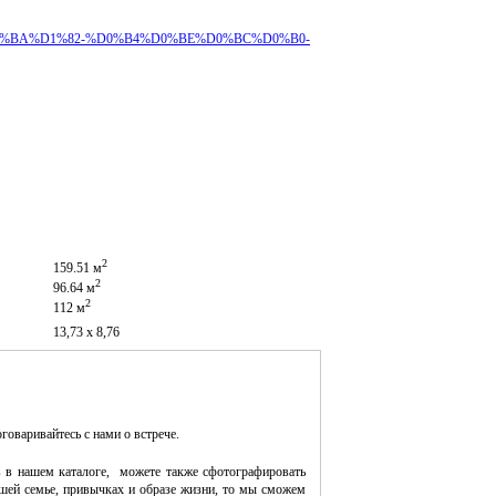
%B5%D0%BA%D1%82-%D0%B4%D0%BE%D0%BC%D0%B0-
2
159.51 м
2
96.64 м
2
112 м
13,73 х 8,76
оговаривайтесь с нами о встрече.
 в нашем каталоге, можете также сфотографировать
шей семье, привычках и образе жизни, то мы сможем