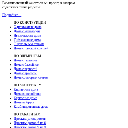
Гарантированный качественный проект, в котором
содержатся такие разделы:
Подробнее ...
ПО КОНСТРУКЦИИ
Одноэтажные дома
Дома с мансардой
Двухэтажные дома
Трёхэтажные дома
С цокольным этажом
Дома с плоской крышей
ПО ЭЛЕМЕНТАМ
Дома с гаражом
Дома с бассейном
Дома с террасой
Дома с эркером
Дома со вторым светом
ПО МАТЕРИАЛУ
Кирпичные дома
Дома из пеноблока
Каркасные дома
Дома из бруса
Комбинированные дома
ПО ГАБАРИТАМ
Проекты узких домов
Проекты домов 6 на 6
Проекты домов 9 на 9