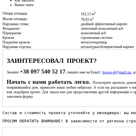
Как заказать?
Важно знать
2
Общая площадь:
162,13 м
2
Жилая площадь:
78,83 м
Наружные стены:
двойной эффективный кирпич
Фундамент :
ленточный монолитный ж/б
Перекрытия :
монолитный ж/б
Кровля:
стропильная система
Покрытие кровли :
металлочерепица
Наружная отделка:
штукатурка/облицовочный кирпич
ЗАИНТЕРЕСОВАЛ ПРОЕКТ?
+38 097 540 52 17
Email:
house-d@mail.ua
Звоните
, пишите нам на
, д
Начать с нами работать легко.
Посмотрите проекты домов
понравившийся дом, приносите ваши любые наброски. А если вы расскажите о ва
вам подобрать проект. Для заказа или для предоставления другой информации о пр
заполнить форму.
Состав и стоимость проекта уточняйте у менеджера: вы мо
ПРОСИМ ОБРАТИТЬ ВНИМАНИЕ! В зависимости от региона стро