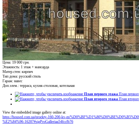
Цена: 19 000 грн.
Этажность:
1 этаж + мансарда
Матер.стен:
кирпич
Тип дома:
русский стиль
Гараж:
навес
Доп.элем.:
терраса, кухня-столовая, котельная
План первого этажа
План первог
План второго этажа
План второг
View the embedded image gallery online at:
https://housed.com.ua/proekty-160-200-kv-m/%D0%BF%D1%80%D0%BE%D0
%E2%84%96-16207#sigProGalleriaa54fccfb76