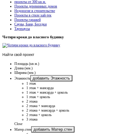
проекты от 300 кв.м.
Проекты деревянных домов
Недорогие в строительстве
Проекты в стиле хай-тек
Проекты гаражей
Сауны, Бани, Беседки
Таунхаусы
Чотири кроки до власного будинку
Найти
свой проект
Площадь (кв.м.)
Длина (мм.)
Ширина (мм.)
добавить Этажность
Этажность
1 этаж
1 этаж + мансарда
1 этаж + мансарда + цоколь
1 этаж + цоколь
2 этажа
2 этажа + мансарда
2 этажа + мансарда + цоколь
2 этажа + цоколь
3 этажа
Close
добавить Матер.стен
Матер.стен