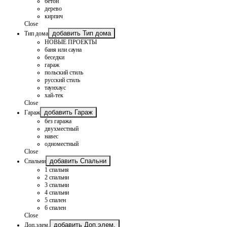
бетон
дерево
кирпич
Close
добавить Тип дома
Тип дома
НОВЫЕ ПРОЕКТЫ
баня или сауна
беседки
гараж
польский стиль
русский стиль
таунхаус
хай-тек
Close
добавить Гараж
Гараж
без гаража
двухместный
навес
одноместный
Close
добавить Спальни
Спальни
1 спальня
2 спальни
3 спальни
4 спальни
5 спален
6 спален
Close
добавить Доп.элем.
Доп.элем.