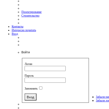
Проектирование
Строительство
Контакты
Интересно почитать
Вход
Войти
Логин
Пароль
Запомнить
Забыли па
Забыли ло