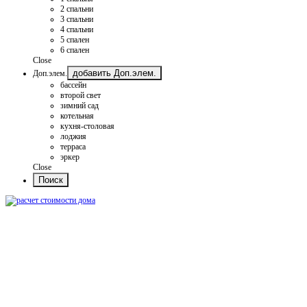
2 спальни
3 спальни
4 спальни
5 спален
6 спален
Close
добавить Доп.элем.
Доп.элем.
бассейн
второй свет
зимний сад
котельная
кухня-столовая
лоджия
терраса
эркер
Close