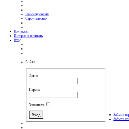
Проектирование
Строительство
Контакты
Интересно почитать
Вход
Войти
Логин
Пароль
Запомнить
Забыли па
Забыли ло