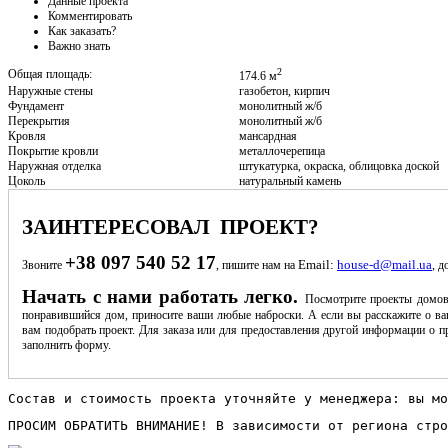
Данные проекта
Комментировать
Как заказать?
Важно знать
2
Общая площадь:
174.6 м
Наружные стены
газобетон, кирпич
Фундамент
монолитный ж/б
Перекрытия
монолитный ж/б
Кровля
мансардная
Покрытие кровли
металлочерепица
Наружная отделка
штукатурка, окраска, облицовка доской
Цоколь
натуральный камень
ЗАИНТЕРЕСОВАЛ ПРОЕКТ?
+38 097 540 52 17
Email:
house-d@mail.ua
Звоните
, пишите нам на
, д
Начать с нами работать легко.
Посмотрите проекты домов
понравившийся дом, приносите ваши любые наброски. А если вы расскажите о ва
вам подобрать проект. Для заказа или для предоставления другой информации о пр
заполнить форму.
Состав и стоимость проекта уточняйте у менеджера: вы мо
ПРОСИМ ОБРАТИТЬ ВНИМАНИЕ! В зависимости от региона стро