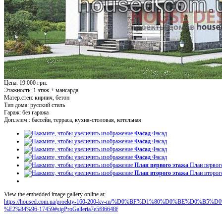
Цена: 19 000 грн.
Этажность:
1 этаж + мансарда
Матер.стен:
кирпич, бетон
Тип дома:
русский стиль
Гараж:
без гаража
Доп.элем.:
бассейн, терраса, кухня-столовая, котельная
Фасад
Фасад
Фасад
Фасад
Фасад
Фасад
Фасад
Фасад
План первого этажа
План первог
План второго этажа
План второг
View the embedded image gallery online at:
https://housed.com.ua/proekty-160-200-kv-m/%D0%BF%D1%80%D0%BE%D0
%E2%84%96-17459#sigProGalleria7e5f86648f