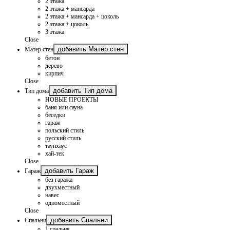
2 этажа
2 этажа + мансарда
2 этажа + мансарда + цоколь
2 этажа + цоколь
3 этажа
Close
добавить Матер.стен
Матер.стен
бетон
дерево
кирпич
Close
добавить Тип дома
Тип дома
НОВЫЕ ПРОЕКТЫ
баня или сауна
беседки
гараж
польский стиль
русский стиль
таунхаус
хай-тек
Close
добавить Гараж
Гараж
без гаража
двухместный
навес
одноместный
Close
добавить Спальни
Спальни
1 спальня