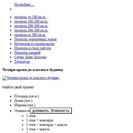
Подробнее ...
проекты до 160 кв.м.
проекты 160-200 кв.м.
проекты 200-260 кв.м.
проекты 260-300 кв.м.
проекты от 300 кв.м.
Проекты деревянных домов
Недорогие в строительстве
Проекты в стиле хай-тек
Проекты гаражей
Сауны, Бани, Беседки
Таунхаусы
Чотири кроки до власного будинку
Найти
свой проект
Площадь (кв.м.)
Длина (мм.)
Ширина (мм.)
добавить Этажность
Этажность
1 этаж
1 этаж + мансарда
1 этаж + мансарда + цоколь
1 этаж + цоколь