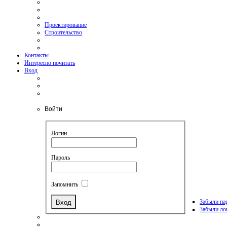
Проектирование
Строительство
Контакты
Интересно почитать
Вход
Войти
Логин
Пароль
Запомнить
Забыли па
Забыли ло