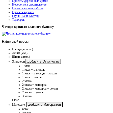
Проекты деревянных домов
Недорогие в строительстве
Проекты в стиле хай-тек
Проекты гаражей
Сауны, Бани, Беседки
Таунхаусы
Чотири кроки до власного будинку
Найти
свой проект
Площадь (кв.м.)
Длина (мм.)
Ширина (мм.)
добавить Этажность
Этажность
1 этаж
1 этаж + мансарда
1 этаж + мансарда + цоколь
1 этаж + цоколь
2 этажа
2 этажа + мансарда
2 этажа + мансарда + цоколь
2 этажа + цоколь
3 этажа
Close
добавить Матер.стен
Матер.стен
бетон
дерево