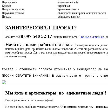
Перекрытия
монолитный ж/б
Кровля
чердачная
Покрытие кровли
кровельная жесть
Наружная отделка
облицовочный кирпич, обшивка доской
Цоколь
облицовка камнем
ЗАИНТЕРЕСОВАЛ ПРОЕКТ?
+38 097 540 52 17
Email:
house-d@mail.ua
Звоните
, пишите нам на
, д
Начать с нами работать легко.
Посмотрите проекты домов
понравившийся дом, приносите ваши любые наброски. А если вы расскажите о ва
вам подобрать проект. Для заказа или для предоставления другой информации о пр
заполнить форму.
Состав и стоимость проекта уточняйте у менеджера: вы мо
ПРОСИМ ОБРАТИТЬ ВНИМАНИЕ! В зависимости от региона стро
Мы хоть и архитекторы, но адекватные люди!!
Всегда рады видеть Вас в нашем офисе.
Не стесняйтесь выбирать типовые проекты. Они намного дешевле чем индивидуал