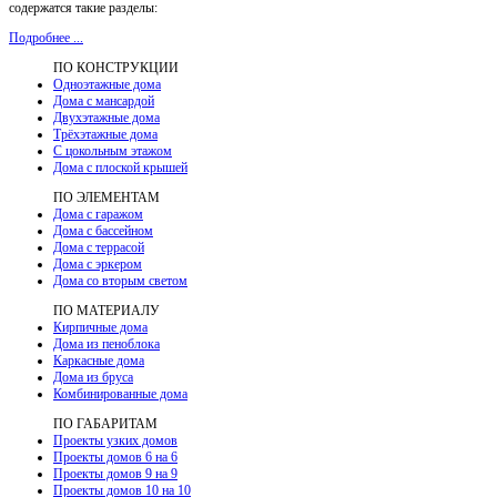
содержатся такие разделы:
Подробнее ...
ПО КОНСТРУКЦИИ
Одноэтажные дома
Дома с мансардой
Двухэтажные дома
Трёхэтажные дома
С цокольным этажом
Дома с плоской крышей
ПО ЭЛЕМЕНТАМ
Дома с гаражом
Дома с бассейном
Дома с террасой
Дома с эркером
Дома со вторым светом
ПО МАТЕРИАЛУ
Кирпичные дома
Дома из пеноблока
Каркасные дома
Дома из бруса
Комбинированные дома
ПО ГАБАРИТАМ
Проекты узких домов
Проекты домов 6 на 6
Проекты домов 9 на 9
Проекты домов 10 на 10