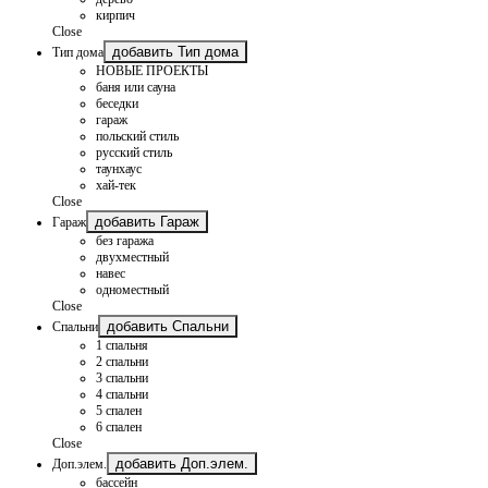
кирпич
Close
добавить Тип дома
Тип дома
НОВЫЕ ПРОЕКТЫ
баня или сауна
беседки
гараж
польский стиль
русский стиль
таунхаус
хай-тек
Close
добавить Гараж
Гараж
без гаража
двухместный
навес
одноместный
Close
добавить Спальни
Спальни
1 спальня
2 спальни
3 спальни
4 спальни
5 спален
6 спален
Close
добавить Доп.элем.
Доп.элем.
бассейн