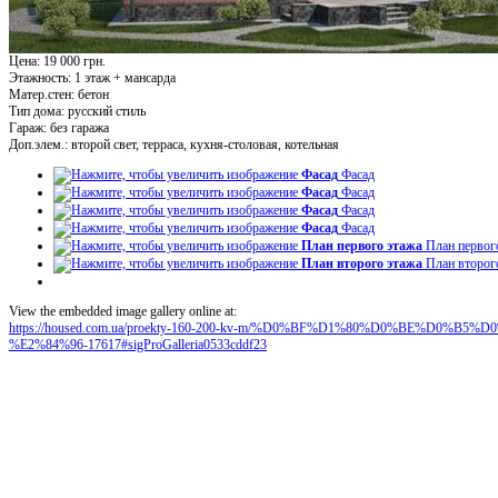
Цена: 19 000 грн.
Этажность:
1 этаж + мансарда
Матер.стен:
бетон
Тип дома:
русский стиль
Гараж:
без гаража
Доп.элем.:
второй свет, терраса, кухня-столовая, котельная
Фасад
Фасад
Фасад
Фасад
Фасад
Фасад
Фасад
Фасад
План первого этажа
План первог
План второго этажа
План второг
View the embedded image gallery online at:
https://housed.com.ua/proekty-160-200-kv-m/%D0%BF%D1%80%D0%BE%D0
%E2%84%96-17617#sigProGalleria0533cddf23