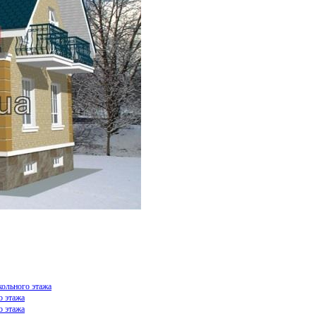
кольного этажа
о этажа
о этажа