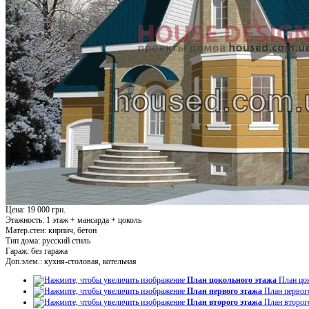
Цена: 19 000 грн.
Этажность:
1 этаж + мансарда + цоколь
Матер.стен:
кирпич, бетон
Тип дома:
русский стиль
Гараж:
без гаража
Доп.элем.:
кухня-столовая, котельная
План цокольного этажа
План цо
План первого этажа
План первог
План второго этажа
План второг