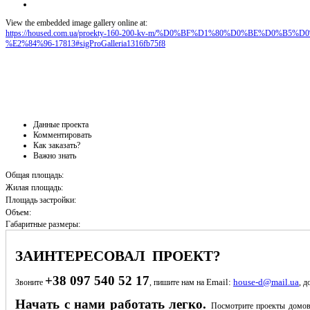
View the embedded image gallery online at:
https://housed.com.ua/proekty-160-200-kv-m/%D0%BF%D1%80%D0%BE%D0
%E2%84%96-17813#sigProGalleria1316fb75f8
Данные проекта
Комментировать
Как заказать?
Важно знать
Общая площадь:
Жилая площадь:
Площадь застройки:
Объем:
Габаритные размеры:
ЗАИНТЕРЕСОВАЛ ПРОЕКТ?
+38 097 540 52 17
Email:
house-d@mail.ua
Звоните
, пишите нам на
, д
Начать с нами работать легко.
Посмотрите проекты домов