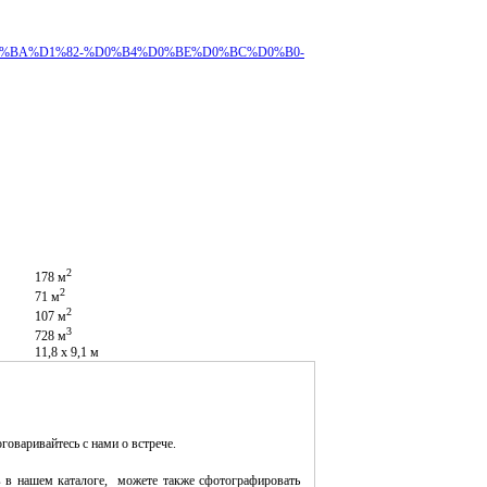
%B5%D0%BA%D1%82-%D0%B4%D0%BE%D0%BC%D0%B0-
2
178 м
2
71 м
2
107 м
3
728 м
11,8 х 9,1 м
оговаривайтесь с нами о встрече.
 в нашем каталоге, можете также сфотографировать