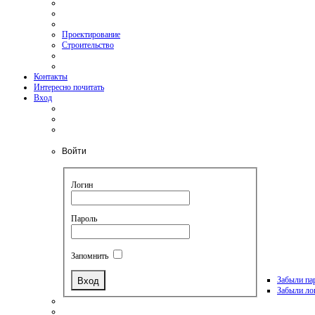
Проектирование
Строительство
Контакты
Интересно почитать
Вход
Войти
Логин
Пароль
Запомнить
Забыли па
Забыли ло