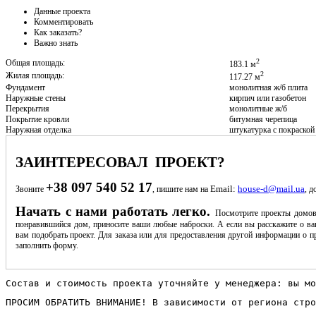
Данные проекта
Комментировать
Как заказать?
Важно знать
2
Общая площадь:
183.1 м
2
Жилая площадь:
117.27 м
Фундамент
монолитная ж/б плита
Наружные стены
кирпич или газобетон
Перекрытия
монолитные ж/б
Покрытие кровли
битумная черепица
Наружная отделка
штукатурка с покраской
ЗАИНТЕРЕСОВАЛ ПРОЕКТ?
+38 097 540 52 17
Email:
house-d@mail.ua
Звоните
, пишите нам на
, д
Начать с нами работать легко.
Посмотрите проекты домов
понравившийся дом, приносите ваши любые наброски. А если вы расскажите о ва
вам подобрать проект. Для заказа или для предоставления другой информации о пр
заполнить форму.
Состав и стоимость проекта уточняйте у менеджера: вы мо
ПРОСИМ ОБРАТИТЬ ВНИМАНИЕ! В зависимости от региона стро