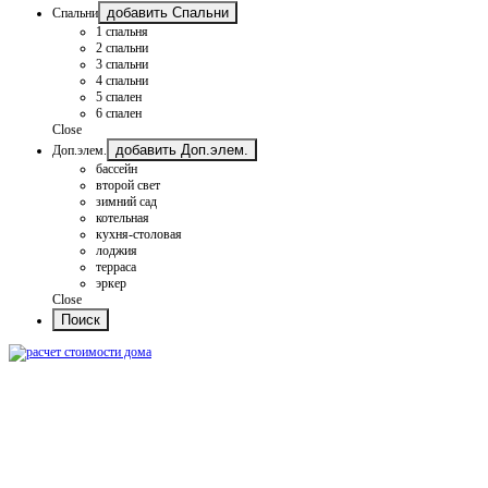
добавить Спальни
Спальни
1 спальня
2 спальни
3 спальни
4 спальни
5 спален
6 спален
Close
добавить Доп.элем.
Доп.элем.
бассейн
второй свет
зимний сад
котельная
кухня-столовая
лоджия
терраса
эркер
Close