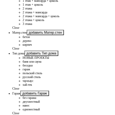
1 этаж + мансарда + цоколь
1 этаж + цоколь
2 этажа
2 этажа + мансарда
2 этажа + мансарда + цоколь
2 этажа + цоколь
3 этажа
Close
добавить Матер.стен
Матер.стен
бетон
дерево
кирпич
Close
добавить Тип дома
Тип дома
НОВЫЕ ПРОЕКТЫ
баня или сауна
беседки
гараж
польский стиль
русский стиль
таунхаус
хай-тек
Close
добавить Гараж
Гараж
без гаража
двухместный
навес
одноместный
Close