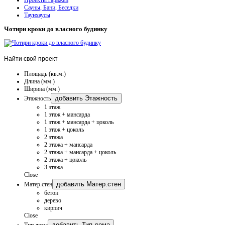
Сауны, Бани, Беседки
Таунхаусы
Чотири кроки до власного будинку
Найти
свой проект
Площадь (кв.м.)
Длина (мм.)
Ширина (мм.)
добавить Этажность
Этажность
1 этаж
1 этаж + мансарда
1 этаж + мансарда + цоколь
1 этаж + цоколь
2 этажа
2 этажа + мансарда
2 этажа + мансарда + цоколь
2 этажа + цоколь
3 этажа
Close
добавить Матер.стен
Матер.стен
бетон
дерево
кирпич
Close
добавить Тип дома
Тип дома