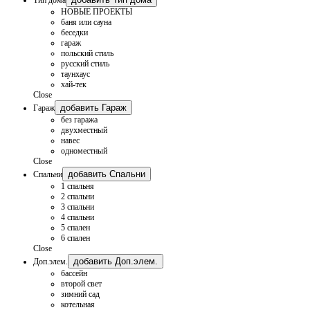
НОВЫЕ ПРОЕКТЫ
баня или сауна
беседки
гараж
польский стиль
русский стиль
таунхаус
хай-тек
Close
добавить Гараж
Гараж
без гаража
двухместный
навес
одноместный
Close
добавить Спальни
Спальни
1 спальня
2 спальни
3 спальни
4 спальни
5 спален
6 спален
Close
добавить Доп.элем.
Доп.элем.
бассейн
второй свет
зимний сад
котельная