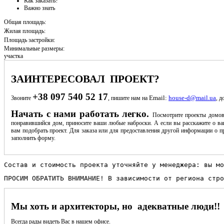
Как заказать?
Важно знать
Общая площадь:
Жилая площадь:
Площадь застройки:
Минимальные размеры:
участка
ЗАИНТЕРЕСОВАЛ ПРОЕКТ?
+38 097 540 52 17
Email:
house-d@mail.ua
Звоните
, пишите нам на
, д
Начать с нами работать легко.
Посмотрите проекты домов
понравившийся дом, приносите ваши любые наброски. А если вы расскажите о ва
вам подобрать проект. Для заказа или для предоставления другой информации о пр
заполнить форму.
Состав и стоимость проекта уточняйте у менеджера: вы мо
ПРОСИМ ОБРАТИТЬ ВНИМАНИЕ! В зависимости от региона стро
Мы хоть и архитекторы, но адекватные люди!!
Всегда рады видеть Вас в нашем офисе.