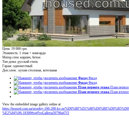
Цена: 19 000 грн.
Этажность:
1 этаж + мансарда
Матер.стен:
кирпич, бетон
Тип дома:
русский стиль
Гараж:
одноместный
Доп.элем.:
кухня-столовая, котельная
Фасад
Фасад
Фасад
Фасад
План первого этажа
План первог
План второго этажа
План второг
View the embedded image gallery online at:
https://housed.com.ua/proekty-160-200-kv-m/%D0%BF%D1%80%D0%BE%D0
%E2%84%96-18309#sigProGalleria50796a47f3