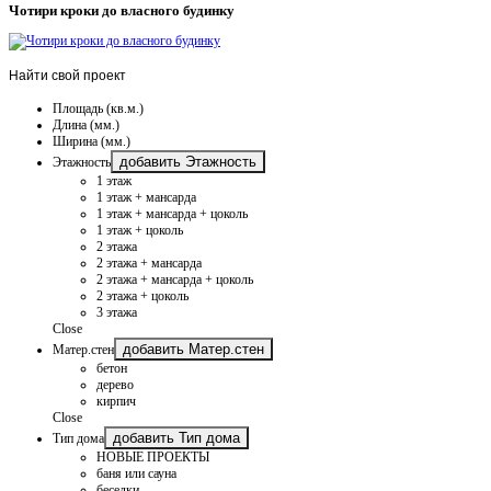
Чотири кроки до власного будинку
Найти
свой проект
Площадь (кв.м.)
Длина (мм.)
Ширина (мм.)
добавить Этажность
Этажность
1 этаж
1 этаж + мансарда
1 этаж + мансарда + цоколь
1 этаж + цоколь
2 этажа
2 этажа + мансарда
2 этажа + мансарда + цоколь
2 этажа + цоколь
3 этажа
Close
добавить Матер.стен
Матер.стен
бетон
дерево
кирпич
Close
добавить Тип дома
Тип дома
НОВЫЕ ПРОЕКТЫ
баня или сауна
беседки