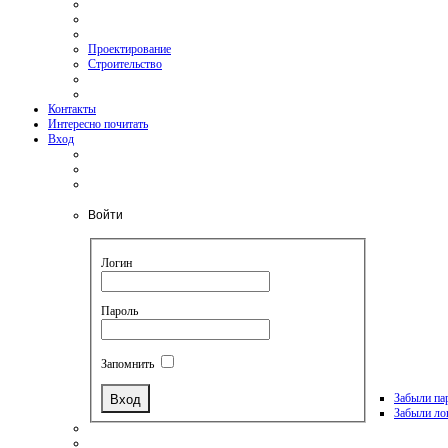
Проектирование
Строительство
Контакты
Интересно почитать
Вход
Войти
Логин
Пароль
Запомнить
Забыли па
Забыли ло