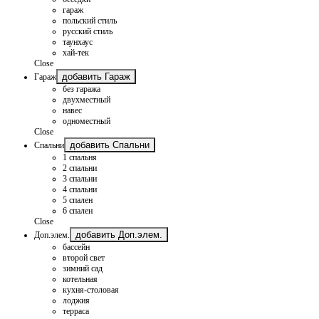
гараж
польский стиль
русский стиль
таунхаус
хай-тек
Close
добавить Гараж
Гараж
без гаража
двухместный
навес
одноместный
Close
добавить Спальни
Спальни
1 спальня
2 спальни
3 спальни
4 спальни
5 спален
6 спален
Close
добавить Доп.элем.
Доп.элем.
бассейн
второй свет
зимний сад
котельная
кухня-столовая
лоджия
терраса