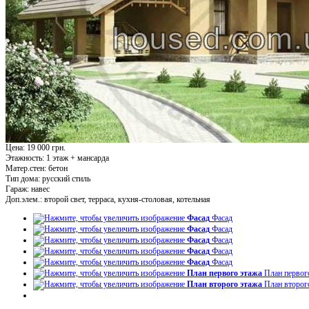
Цена: 19 000 грн.
Этажность:
1 этаж + мансарда
Матер.стен:
бетон
Тип дома:
русский стиль
Гараж:
навес
Доп.элем.:
второй свет, терраса, кухня-столовая, котельная
Фасад
Фасад
Фасад
Фасад
Фасад
Фасад
Фасад
Фасад
Фасад
Фасад
План первого этажа
План первог
План второго этажа
План второг