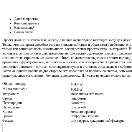
Данные проекта
Комментировать
Как заказать?
Важно знать
Проект дома из пенобетона и навесом для авто очень удачно выглядит, когда для деко
Только этот материал способен создать уникальный стиль и образ такого небольшого и 
только как рациональность и экономность распределения пространства и материалов. 
используется просто навес для автомобилей. Совместно с довольно простым профиле
сэкономить на строительных расходах. Интерьер дома тоже выдержан с таким подходом
органично и функционально, нет никакого пустующего пространства. Первый этаж, пло
полностью занимают гостиная, совмещенные кухня и столовая, одна спальня с собств
Гостиная ориентирована на две стороны, что избавляет от проблем со светом, есть кам
расположились все спальни – большая и две детских. Из холла на чердак можно попас
2
Общая площадь:
184.4 м
2
Жилая площадь:
100.8 м
Фундамент
монолитная ж/б плита
Cтены
пенобетон
Перегородки
газобетон
Перекрытия
плиты ж/б
Кровля
металлочерепица
Цоколь
природный камень
Фасады
штукатурка, декоративный фахверк