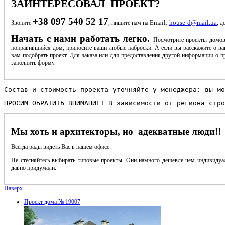
ЗАИНТЕРЕСОВАЛ ПРОЕКТ?
+38 097 540 52 17
Email:
house-d@mail.ua
Звоните
, пишите нам на
, д
Начать с нами работать легко.
Посмотрите проекты домов
понравившийся дом, приносите ваши любые наброски. А если вы расскажите о ва
вам подобрать проект. Для заказа или для предоставления другой информации о пр
заполнить форму.
Состав и стоимость проекта уточняйте у менеджера: вы мо
ПРОСИМ ОБРАТИТЬ ВНИМАНИЕ! В зависимости от региона стро
Мы хоть и архитекторы, но адекватные люди!!
Всегда рады видеть Вас в нашем офисе.
Не стесняйтесь выбирать типовые проекты. Они намного дешевле чем индивидуал
давно придумали.
Наверх
Проект дома № 19007