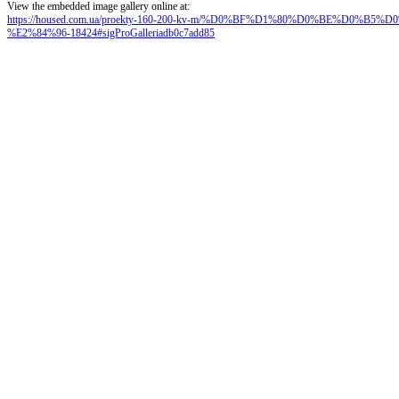
View the embedded image gallery online at:
https://housed.com.ua/proekty-160-200-kv-m/%D0%BF%D1%80%D0%BE%D0
%E2%84%96-18424#sigProGalleriadb0c7add85