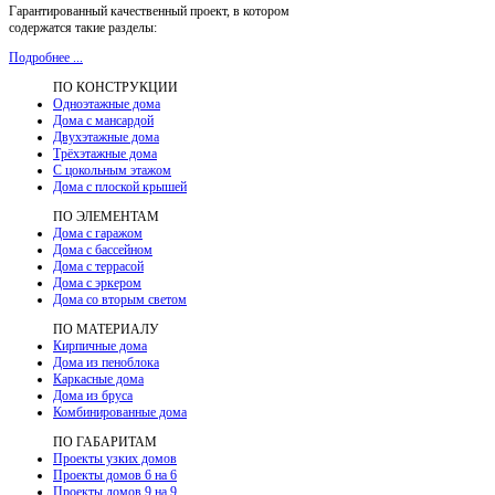
Гарантированный качественный проект, в котором
содержатся такие разделы:
Подробнее ...
ПО КОНСТРУКЦИИ
Одноэтажные дома
Дома с мансардой
Двухэтажные дома
Трёхэтажные дома
С цокольным этажом
Дома с плоской крышей
ПО ЭЛЕМЕНТАМ
Дома с гаражом
Дома с бассейном
Дома с террасой
Дома с эркером
Дома со вторым светом
ПО МАТЕРИАЛУ
Кирпичные дома
Дома из пеноблока
Каркасные дома
Дома из бруса
Комбинированные дома
ПО ГАБАРИТАМ
Проекты узких домов
Проекты домов 6 на 6
Проекты домов 9 на 9