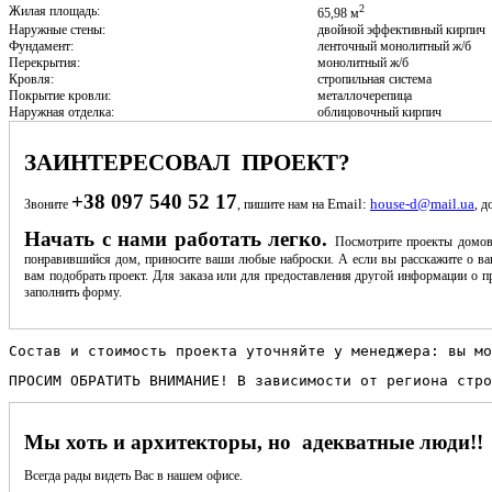
2
Жилая площадь:
65,98 м
Наружные стены:
двойной эффективный кирпич
Фундамент:
ленточный монолитный ж/б
Перекрытия:
монолитный ж/б
Кровля:
стропильная система
Покрытие кровли:
металлочерепица
Наружная отделка:
облицовочный кирпич
ЗАИНТЕРЕСОВАЛ ПРОЕКТ?
+38 097 540 52 17
Email:
house-d@mail.ua
Звоните
, пишите нам на
, д
Начать с нами работать легко.
Посмотрите проекты домов
понравившийся дом, приносите ваши любые наброски. А если вы расскажите о ва
вам подобрать проект. Для заказа или для предоставления другой информации о пр
заполнить форму.
Состав и стоимость проекта уточняйте у менеджера: вы мо
ПРОСИМ ОБРАТИТЬ ВНИМАНИЕ! В зависимости от региона стро
Мы хоть и архитекторы, но адекватные люди!!
Всегда рады видеть Вас в нашем офисе.