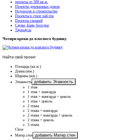
проекты от 300 кв.м.
Проекты деревянных домов
Недорогие в строительстве
Проекты в стиле хай-тек
Проекты гаражей
Сауны, Бани, Беседки
Таунхаусы
Чотири кроки до власного будинку
Найти
свой проект
Площадь (кв.м.)
Длина (мм.)
Ширина (мм.)
добавить Этажность
Этажность
1 этаж
1 этаж + мансарда
1 этаж + мансарда + цоколь
1 этаж + цоколь
2 этажа
2 этажа + мансарда
2 этажа + мансарда + цоколь
2 этажа + цоколь
3 этажа
Close
добавить Матер.стен
Матер.стен