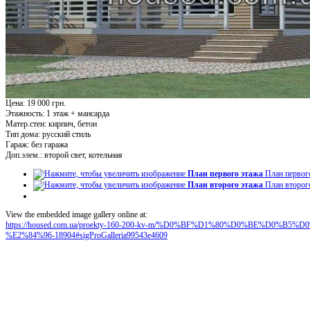
Цена: 19 000 грн.
Этажность:
1 этаж + мансарда
Матер.стен:
кирпич, бетон
Тип дома:
русский стиль
Гараж:
без гаража
Доп.элем.:
второй свет, котельная
План первого этажа
План первог
План второго этажа
План второг
View the embedded image gallery online at:
https://housed.com.ua/proekty-160-200-kv-m/%D0%BF%D1%80%D0%BE%D0
%E2%84%96-18904#sigProGalleria99543e4609