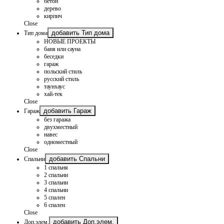
бетон
дерево
кирпич
Close
добавить Тип дома
Тип дома
НОВЫЕ ПРОЕКТЫ
баня или сауна
беседки
гараж
польский стиль
русский стиль
таунхаус
хай-тек
Close
добавить Гараж
Гараж
без гаража
двухместный
навес
одноместный
Close
добавить Спальни
Спальни
1 спальня
2 спальни
3 спальни
4 спальни
5 спален
6 спален
Close
добавить Доп.элем.
Доп.элем.