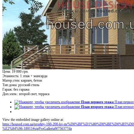
Цена: 19 000 грн.
Этажность:
1 этаж + мансарда
Матер.стен:
кирпич, бетон
Тип дома:
русский стиль
Гараж:
без гаража
Доп.элем.:
второй свет, терраса
План первого этажа
План первог
План второго этажа
План второг
View the embedded image gallery online at:
https://housed.com.ua/proekty-160-200-kv-m/%D0%BF%D1%80%D0%BE%D0
%E2%84%96-18911#sigProGalleria9f756377da