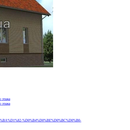
о этажа
о этажа
%B5%D0%BA%D1%82-%D0%B4%D0%BE%D0%BC%D0%B0-