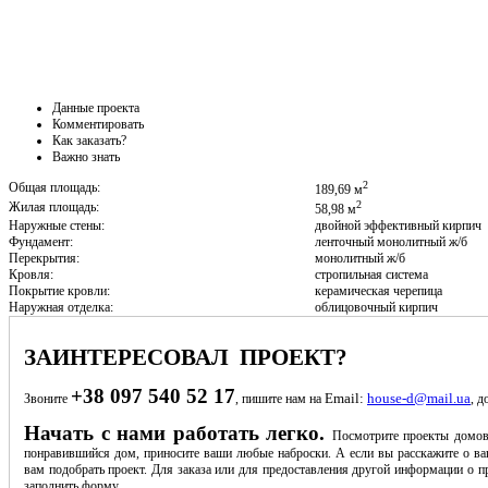
Данные проекта
Комментировать
Как заказать?
Важно знать
2
Общая площадь:
189,69 м
2
Жилая площадь:
58,98 м
Наружные стены:
двойной эффективный кирпич
Фундамент:
ленточный монолитный ж/б
Перекрытия:
монолитный ж/б
Кровля:
стропильная система
Покрытие кровли:
керамическая черепица
Наружная отделка:
облицовочный кирпич
ЗАИНТЕРЕСОВАЛ ПРОЕКТ?
+38 097 540 52 17
Email:
house-d@mail.ua
Звоните
, пишите нам на
, д
Начать с нами работать легко.
Посмотрите проекты домов
понравившийся дом, приносите ваши любые наброски. А если вы расскажите о ва
вам подобрать проект. Для заказа или для предоставления другой информации о пр
заполнить форму.