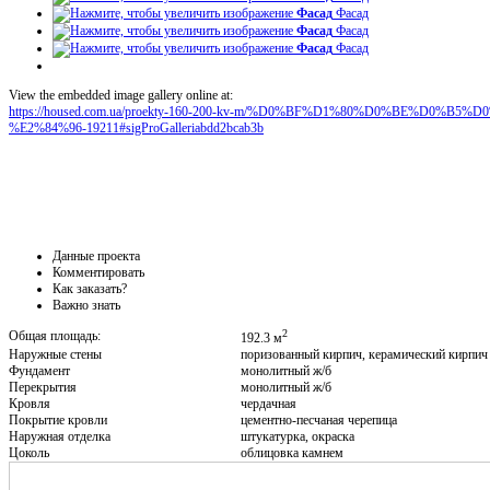
Фасад
Фасад
Фасад
Фасад
Фасад
Фасад
View the embedded image gallery online at:
https://housed.com.ua/proekty-160-200-kv-m/%D0%BF%D1%80%D0%BE%D0
%E2%84%96-19211#sigProGalleriabdd2bcab3b
Данные проекта
Комментировать
Как заказать?
Важно знать
2
Общая площадь:
192.3 м
Наружные стены
поризованный кирпич, керамический кирпич
Фундамент
монолитный ж/б
Перекрытия
монолитный ж/б
Кровля
чердачная
Покрытие кровли
цементно-песчаная черепица
Наружная отделка
штукатурка, окраска
Цоколь
облицовка камнем