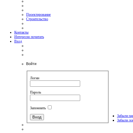
Проектирование
Строительство
Контакты
Интересно почитать
Вход
Войти
Логин
Пароль
Запомнить
Забыли па
Забыли ло