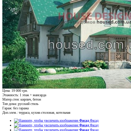
Цена: 19 000 грн.
Этажность:
1 этаж + мансарда
Матер.стен:
кирпич, бетон
Тип дома:
русский стиль
Гараж:
без гаража
Доп.элем.:
терраса, кухня-столовая, котельная
Фасад
Фасад
Фасад
Фасад
Фасад
Фасад