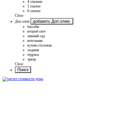
4 спальни
5 спален
6 спален
Close
добавить Доп.элем.
Доп.элем.
бассейн
второй свет
зимний сад
котельная
кухня-столовая
лоджия
терраса
эркер
Close