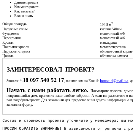
Данные проекта
Комментировать
Как заказать?
Важно знать
2
Общая площадь:
194.8 м
Наружные стены
кирпич 640мм
Фундамент
монолитный ж/б
Перекрытия
монолитный ж/б
Кровля
мансардная
Покрытие кровли
металлочерепица
Наружная отделка
облицовочный кирпи
Цоколь
облицовка камнем
ЗАИНТЕРЕСОВАЛ ПРОЕКТ?
+38 097 540 52 17
Email:
house-d@mail.ua
Звоните
, пишите нам на
, д
Начать с нами работать легко.
Посмотрите проекты домов
понравившийся дом, приносите ваши любые наброски. А если вы расскажите о ва
вам подобрать проект. Для заказа или для предоставления другой информации о пр
заполнить форму.
Состав и стоимость проекта уточняйте у менеджера: вы мо
ПРОСИМ ОБРАТИТЬ ВНИМАНИЕ! В зависимости от региона стро