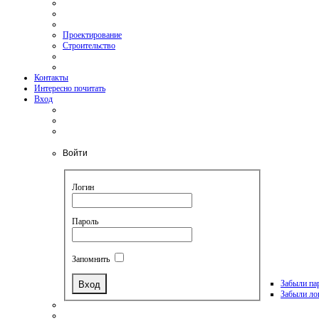
Проектирование
Строительство
Контакты
Интересно почитать
Вход
Войти
Логин
Пароль
Запомнить
Забыли па
Забыли ло