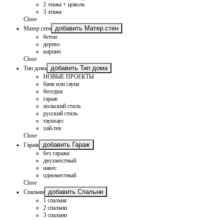
2 этажа + цоколь
3 этажа
Close
добавить Матер.стен
Матер.стен
бетон
дерево
кирпич
Close
добавить Тип дома
Тип дома
НОВЫЕ ПРОЕКТЫ
баня или сауна
беседки
гараж
польский стиль
русский стиль
таунхаус
хай-тек
Close
добавить Гараж
Гараж
без гаража
двухместный
навес
одноместный
Close
добавить Спальни
Спальни
1 спальня
2 спальни
3 спальни