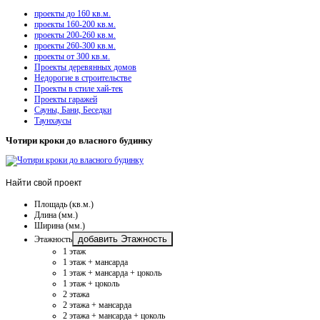
проекты до 160 кв.м.
проекты 160-200 кв.м.
проекты 200-260 кв.м.
проекты 260-300 кв.м.
проекты от 300 кв.м.
Проекты деревянных домов
Недорогие в строительстве
Проекты в стиле хай-тек
Проекты гаражей
Сауны, Бани, Беседки
Таунхаусы
Чотири кроки до власного будинку
Найти
свой проект
Площадь (кв.м.)
Длина (мм.)
Ширина (мм.)
добавить Этажность
Этажность
1 этаж
1 этаж + мансарда
1 этаж + мансарда + цоколь
1 этаж + цоколь
2 этажа
2 этажа + мансарда
2 этажа + мансарда + цоколь