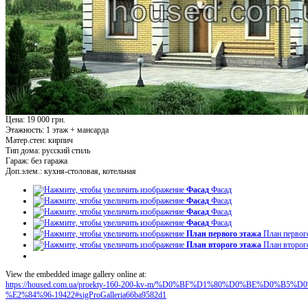
Цена: 19 000 грн.
Этажность:
1 этаж + мансарда
Матер.стен:
кирпич
Тип дома:
русский стиль
Гараж:
без гаража
Доп.элем.:
кухня-столовая, котельная
Фасад
Фасад
Фасад
Фасад
Фасад
Фасад
Фасад
Фасад
План первого этажа
План первог
План второго этажа
План второг
View the embedded image gallery online at:
https://housed.com.ua/proekty-160-200-kv-m/%D0%BF%D1%80%D0%BE%D0
%E2%84%96-19422#sigProGalleria66ba9582d1