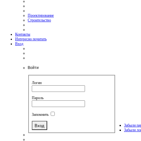
Проектирование
Строительство
Контакты
Интересно почитать
Вход
Войти
Логин
Пароль
Запомнить
Забыли па
Забыли ло