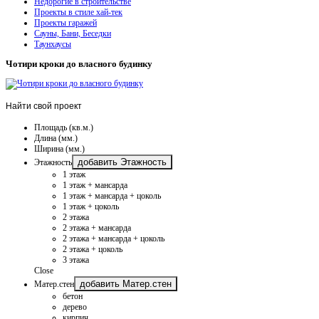
Недорогие в строительстве
Проекты в стиле хай-тек
Проекты гаражей
Сауны, Бани, Беседки
Таунхаусы
Чотири кроки до власного будинку
Найти
свой проект
Площадь (кв.м.)
Длина (мм.)
Ширина (мм.)
добавить Этажность
Этажность
1 этаж
1 этаж + мансарда
1 этаж + мансарда + цоколь
1 этаж + цоколь
2 этажа
2 этажа + мансарда
2 этажа + мансарда + цоколь
2 этажа + цоколь
3 этажа
Close
добавить Матер.стен
Матер.стен
бетон
дерево
кирпич