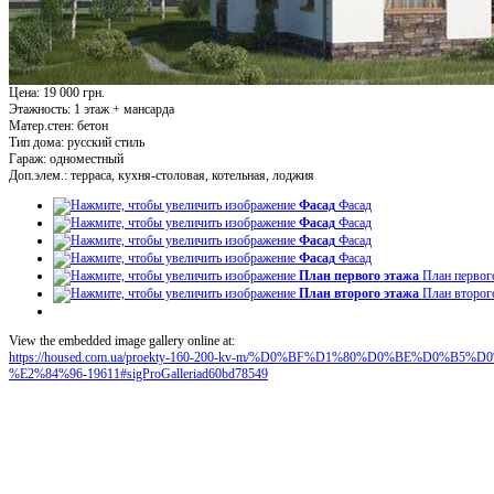
Цена: 19 000 грн.
Этажность:
1 этаж + мансарда
Матер.стен:
бетон
Тип дома:
русский стиль
Гараж:
одноместный
Доп.элем.:
терраса, кухня-столовая, котельная, лоджия
Фасад
Фасад
Фасад
Фасад
Фасад
Фасад
Фасад
Фасад
План первого этажа
План первог
План второго этажа
План второг
View the embedded image gallery online at:
https://housed.com.ua/proekty-160-200-kv-m/%D0%BF%D1%80%D0%BE%D0
%E2%84%96-19611#sigProGalleriad60bd78549