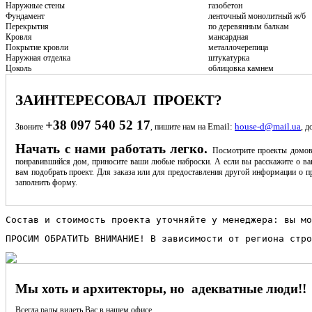
Наружные стены
газобетон
Фундамент
ленточный монолитный ж/б
Перекрытия
по деревянным балкам
Кровля
мансардная
Покрытие кровли
металлочерепица
Наружная отделка
штукатурка
Цоколь
облицовка камнем
ЗАИНТЕРЕСОВАЛ ПРОЕКТ?
+38 097 540 52 17
Email:
house-d@mail.ua
Звоните
, пишите нам на
, д
Начать с нами работать легко.
Посмотрите проекты домов
понравившийся дом, приносите ваши любые наброски. А если вы расскажите о ва
вам подобрать проект. Для заказа или для предоставления другой информации о пр
заполнить форму.
Состав и стоимость проекта уточняйте у менеджера: вы мо
ПРОСИМ ОБРАТИТЬ ВНИМАНИЕ! В зависимости от региона стро
Мы хоть и архитекторы, но адекватные люди!!
Всегда рады видеть Вас в нашем офисе.