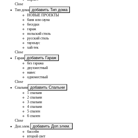
Close
добавить Тип дома
Тип дома
НОВЫЕ ПРОЕКТЫ
баня или сауна
беседки
гараж
польский стиль
русский стиль
таунхаус
хай-тек
Close
добавить Гараж
Гараж
без гаража
двухместный
навес
одноместный
Close
добавить Спальни
Спальни
1 спальня
2 спальни
3 спальни
4 спальни
5 спален
6 спален
Close
добавить Доп.элем.
Доп.элем.
бассейн
второй свет