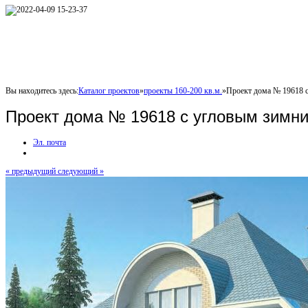
Вы находитесь здесь:
Каталог проектов
»
проекты 160-200 кв.м.
»
Проект дома № 19618 
Проект дома № 19618 с угловым зимн
Эл. почта
« предыдущий
следующий »