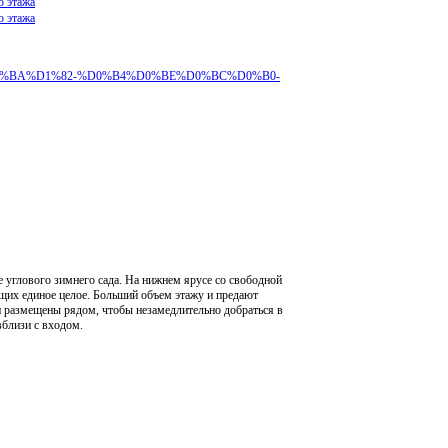
о этажа
о этажа
%B5%D0%BA%D1%82-%D0%B4%D0%BE%D0%BC%D0%B0-
 углового зимнего сада. На нижнем ярусе со свободной
щих единое целое. Больший объем этажу и предают
ли размещены рядом, чтобы незамедлительно добраться в
вблизи с входом.