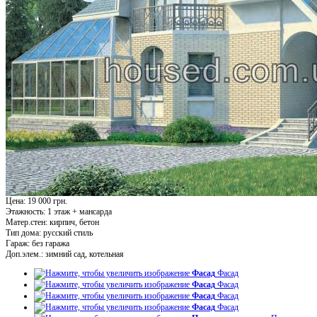
Цена: 19 000 грн.
Этажность:
1 этаж + мансарда
Матер.стен:
кирпич, бетон
Тип дома:
русский стиль
Гараж:
без гаража
Доп.элем.:
зимний сад, котельная
Фасад
Фасад
Фасад
Фасад
Фасад
Фасад
Фасад
Фасад