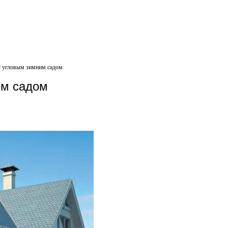
с угловым зимним садом
им садом