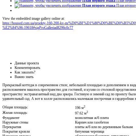
План первого этажа
План первог
План второго этажа
План второг
View the embedded image gallery online at:
https://housed.com.ua/proekty-160-200-kv-m/%D0%BF%D1%80%D0%BE%D0
%E2%84%96-19618#sigProGalleriad8296c0c77
Данные проекта
Комментировать
Как заказать?
Важно знать
Прекрасный коттедж в современном стиле, небольшой площадью и дополнением в виде
расположением нашлось пространство для гостиной, и кухни со столовой представляю
пространству экстравагантный вид два эркера. Гостиную и зимний сад по проекту бы
удивительный сад. А вот в холле расположились маленькая построчная и гардеробная 
2
Общая площадь:
196 м
2
Жилая площадь:
97.62 м
Фундамент
монолитная ж/б плита
Наружные стены
Кирпич или газобетон
Перекрытия
плиты ж/б или по деревянным балкам
Покрытие кровли
битумная черепица
Наружная отделка
облицовочный кирпич, штукатурка