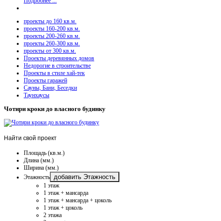
Подробнее ...
проекты до 160 кв.м.
проекты 160-200 кв.м.
проекты 200-260 кв.м.
проекты 260-300 кв.м.
проекты от 300 кв.м.
Проекты деревянных домов
Недорогие в строительстве
Проекты в стиле хай-тек
Проекты гаражей
Сауны, Бани, Беседки
Таунхаусы
Чотири кроки до власного будинку
Найти
свой проект
Площадь (кв.м.)
Длина (мм.)
Ширина (мм.)
добавить Этажность
Этажность
1 этаж
1 этаж + мансарда
1 этаж + мансарда + цоколь
1 этаж + цоколь
2 этажа