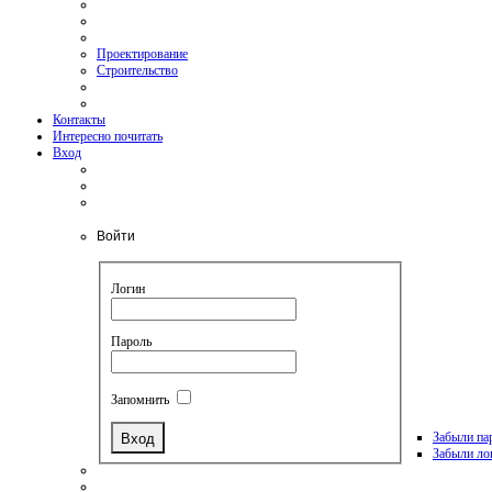
Проектирование
Строительство
Контакты
Интересно почитать
Вход
Войти
Логин
Пароль
Запомнить
Забыли па
Забыли ло