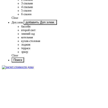
3 спальни
4 спальни
5 спален
6 спален
Close
добавить Доп.элем.
Доп.элем.
бассейн
второй свет
зимний сад
котельная
кухня-столовая
лоджия
терраса
эркер
Close