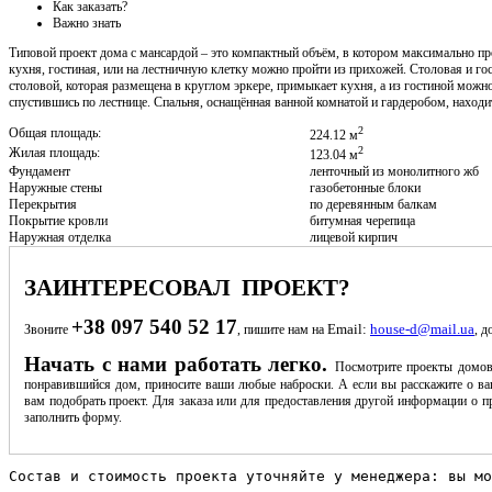
Как заказать?
Важно знать
Типовой проект дома с мансардой – это компактный объём, в котором максимально пр
кухня, гостиная, или на лестничную клетку можно пройти из прихожей. Столовая и г
столовой, которая размещена в круглом эркере, примыкает кухня, а из гостиной можно
спустившись по лестнице. Спальня, оснащённая ванной комнатой и гардеробом, находи
2
Общая площадь:
224.12 м
2
Жилая площадь:
123.04 м
Фундамент
ленточный из монолитного жб
Наружные стены
газобетонные блоки
Перекрытия
по деревянным балкам
Покрытие кровли
битумная черепица
Наружная отделка
лицевой кирпич
ЗАИНТЕРЕСОВАЛ ПРОЕКТ?
+38 097 540 52 17
Email:
house-d@mail.ua
Звоните
, пишите нам на
, д
Начать с нами работать легко.
Посмотрите проекты домов
понравившийся дом, приносите ваши любые наброски. А если вы расскажите о ва
вам подобрать проект. Для заказа или для предоставления другой информации о пр
заполнить форму.
Состав и стоимость проекта уточняйте у менеджера: вы мо