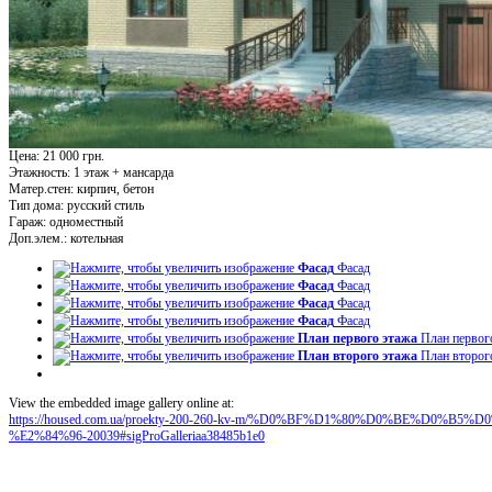
Цена: 21 000 грн.
Этажность:
1 этаж + мансарда
Матер.стен:
кирпич, бетон
Тип дома:
русский стиль
Гараж:
одноместный
Доп.элем.:
котельная
Фасад
Фасад
Фасад
Фасад
Фасад
Фасад
Фасад
Фасад
План первого этажа
План первог
План второго этажа
План второг
View the embedded image gallery online at:
https://housed.com.ua/proekty-200-260-kv-m/%D0%BF%D1%80%D0%BE%D0
%E2%84%96-20039#sigProGalleriaa38485b1e0