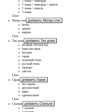
2 этажа + мансарда
2 этажа + мансарда + цоколь
2 этажа + цоколь
3 этажа
Close
добавить Матер.стен
Матер.стен
бетон
дерево
кирпич
Close
добавить Тип дома
Тип дома
НОВЫЕ ПРОЕКТЫ
баня или сауна
беседки
гараж
польский стиль
русский стиль
таунхаус
хай-тек
Close
добавить Гараж
Гараж
без гаража
двухместный
навес
одноместный
Close
добавить Спальни
Спальни
1 спальня
2 спальни