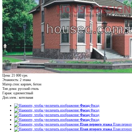
Цена: 21 000 грн.
Этажность:
2 этажа
Матер.стен:
кирпич, бетон
Тип дома:
русский стиль
Гараж:
одноместный
Доп.элем.:
котельная
Фасад
Фасад
Фасад
Фасад
Фасад
Фасад
Фасад
Фасад
План первого этажа
План первог
План второго этажа
План второг