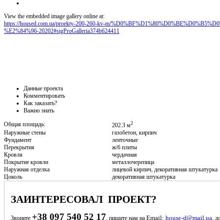
View the embedded image gallery online at:
https://housed.com.ua/proekty-200-260-kv-m/%D0%BF%D1%80%D0%BE%D0
%E2%84%96-20202#sigProGalleria374b624411
Данные проекта
Комментировать
Как заказать?
Важно знать
2
Общая площадь:
202.3 м
Наружные стены
газобетон, кирпич
Фундамент
ленточные
Перекрытия
ж/б плиты
Кровля
чердачная
Покрытие кровли
металлочерепица
Наружная отделка
лицевой кирпич, декоративная штукатурка
Цоколь
декоративная штукатурка
ЗАИНТЕРЕСОВАЛ ПРОЕКТ?
+38 097 540 52 17
Email:
house-d@mail.ua
Звоните
, пишите нам на
, д