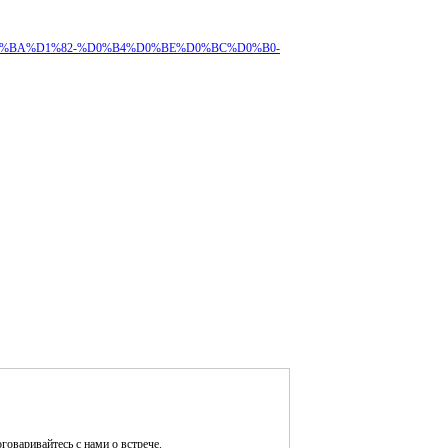
%B5%D0%BA%D1%82-%D0%B4%D0%BE%D0%BC%D0%B0-
оговаривайтесь с нами о встрече.