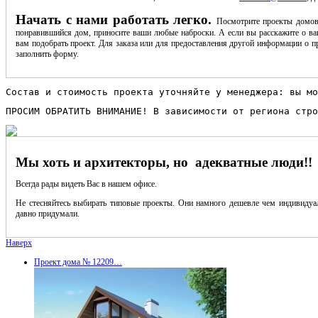
Начать с нами работать легко.
Посмотрите проекты домов
понравившийся дом, приносите ваши любые наброски. А если вы расскажите о ва
вам подобрать проект. Для заказа или для предоставления другой информации о пр
заполнить форму.
Состав и стоимость проекта уточняйте у менеджера: вы мо
ПРОСИМ ОБРАТИТЬ ВНИМАНИЕ! В зависимости от региона стро
Мы хоть и архитекторы, но адекватные люди!!
Всегда рады видеть Вас в нашем офисе.
Не стесняйтесь выбирать типовые проекты. Они намного дешевле чем индивидуал
давно придумали.
Наверх
Проект дома № 12209…