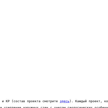
 и КР (состав проекта смотрите 
здесь
). Каждый проект, ко
и утепление наружных стен с учетом геологических особенн