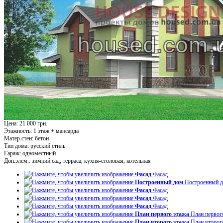
Цена: 21 000 грн.
Этажность:
1 этаж + мансарда
Матер.стен:
бетон
Тип дома:
русский стиль
Гараж:
одноместный
Доп.элем.:
зимний сад, терраса, кухня-столовая, котельная
Фасад
Фасад
Построенный дом
Построенный 
Фасад
Фасад
Фасад
Фасад
Фасад
Фасад
План первого этажа
План первог
План второго этажа
План второг