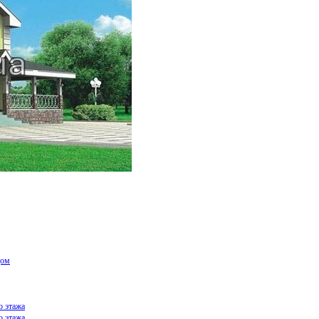
дом
о этажа
о этажа