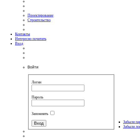
Проектирование
Строительство
Контакты
Интересно почитать
Вход
Войти
Логин
Пароль
Запомнить
Забыли па
Забыли ло