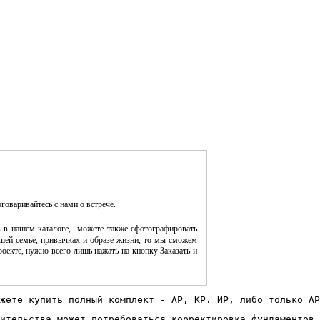
оговаривайтесь с нами о встрече.
 в нашем каталоге, можете также сфотографировать
шей семье, привычках и образе жизни, то мы сможем
оекте, нужно всего лишь нажать на кнопку Заказать и
жете купить полный комплект - АР, КР. ИР, либо только АР
ительства может потребоваться корректировка фундаментов 