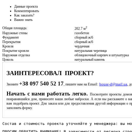
Данные проекта
Комментировать
Как заказать?
Важно знать
2
Общая площадь:
202.7 м
Наружные стены
газобетон
Фундамент
сборный ж/б
Перекрытия
сборный ж/б
Кровля
чердачная
Покрытие кровли
натуральная черепица
Наружная отделка
облицовочный кирпич и штукатурка
Цоколь
натуральный камень
ЗАИНТЕРЕСОВАЛ ПРОЕКТ?
+38 097 540 52 17
Email:
house-d@mail.ua
Звоните
, пишите нам на
, д
Начать с нами работать легко.
Посмотрите проекты домов
понравившийся дом, приносите ваши любые наброски. А если вы расскажите о ва
вам подобрать проект. Для заказа или для предоставления другой информации о пр
заполнить форму.
Состав и стоимость проекта уточняйте у менеджера: вы мо
ПРОСИМ ОБРАТИТЬ ВНИМАНИЕ! В зависимости от региона стро