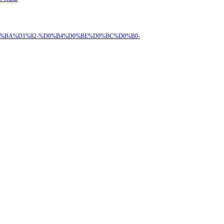
%B5%D0%BA%D1%82-%D0%B4%D0%BE%D0%BC%D0%B0-