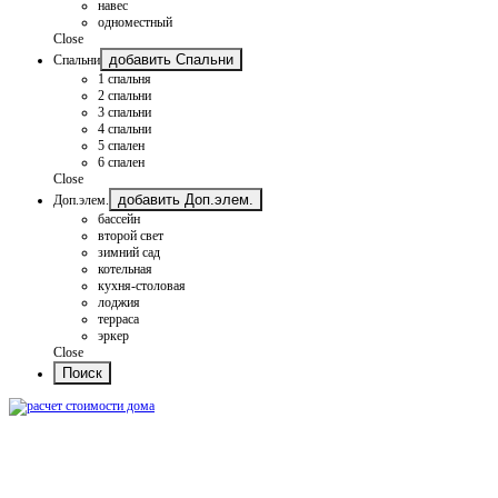
навес
одноместный
Close
добавить Спальни
Спальни
1 спальня
2 спальни
3 спальни
4 спальни
5 спален
6 спален
Close
добавить Доп.элем.
Доп.элем.
бассейн
второй свет
зимний сад
котельная
кухня-столовая
лоджия
терраса
эркер
Close