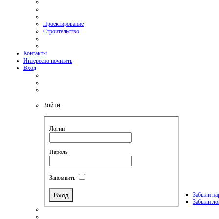
Проектирование
Строительство
Контакты
Интересно почитать
Вход
Войти
Логин
Пароль
Запомнить
Забыли па
Забыли ло