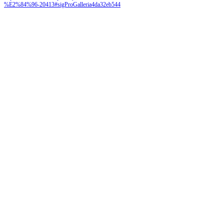
%E2%84%96-20413#sigProGalleria4da32eb544