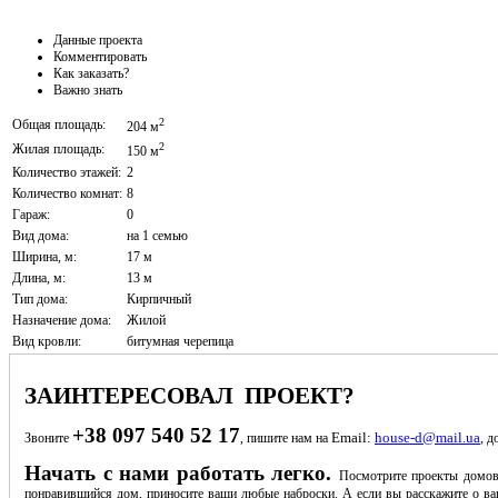
Данные проекта
Комментировать
Как заказать?
Важно знать
2
Общая площадь:
204 м
2
Жилая площадь:
150 м
Количество этажей:
2
Количество комнат:
8
Гараж:
0
Вид дома:
на 1 семью
Ширина, м:
17 м
Длина, м:
13 м
Тип дома:
Кирпичный
Назначение дома:
Жилой
Вид кровли:
битумная черепица
ЗАИНТЕРЕСОВАЛ ПРОЕКТ?
+38 097 540 52 17
Email:
house-d@mail.ua
Звоните
, пишите нам на
, д
Начать с нами работать легко.
Посмотрите проекты домов
понравившийся дом, приносите ваши любые наброски. А если вы расскажите о ва