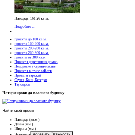
Площадь: 161.26 кв.м.
Подробнее ...
проекты до 160 кв.м.
проекты 160-200 кв.м.
проекты 200-260 кв.м.
проекты 260-300 кв.м.
проекты от 300 кв.м.
Проекты деревянных домов
Недорогие в строительстве
Проекты в стиле хай-тек
Проекты гаражей
Сауны, Бани, Беседки
Таунхаусы
Чотири кроки до власного будинку
Найти
свой проект
Площадь (кв.м.)
Длина (мм.)
Ширина (мм.)
добавить Этажность
Этажность