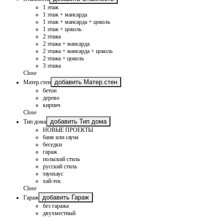
1 этаж
1 этаж + мансарда
1 этаж + мансарда + цоколь
1 этаж + цоколь
2 этажа
2 этажа + мансарда
2 этажа + мансарда + цоколь
2 этажа + цоколь
3 этажа
Close
добавить Матер.стен
Матер.стен
бетон
дерево
кирпич
Close
добавить Тип дома
Тип дома
НОВЫЕ ПРОЕКТЫ
баня или сауна
беседки
гараж
польский стиль
русский стиль
таунхаус
хай-тек
Close
добавить Гараж
Гараж
без гаража
двухместный