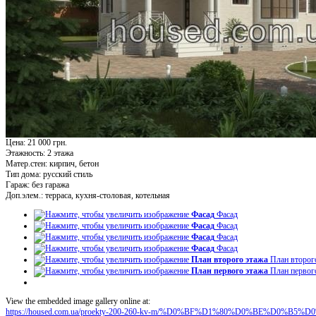
Цена: 21 000 грн.
Этажность:
2 этажа
Матер.стен:
кирпич, бетон
Тип дома:
русский стиль
Гараж:
без гаража
Доп.элем.:
терраса, кухня-столовая, котельная
Фасад
Фасад
Фасад
Фасад
Фасад
Фасад
Фасад
Фасад
План второго этажа
План второг
План первого этажа
План первог
View the embedded image gallery online at:
https://housed.com.ua/proekty-200-260-kv-m/%D0%BF%D1%80%D0%BE%D0