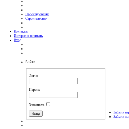
Проектирование
Строительство
Контакты
Интересно почитать
Вход
Войти
Логин
Пароль
Запомнить
Забыли па
Забыли ло