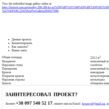
View the embedded image gallery online at:
https://housed.com.ua/proekty-200-260-kv-m/%D0%BF%D1%80%D0%BE%D0
%E2%84%96-22425#sigProGalleria3941b759fb
Данные проекта
Комментировать
Как заказать?
Важно знать
2
Общая площадь:
224.2 м
Фундамент
монолитный ж
Наружные стены
газобетон
Перекрытия
монолитный ж
Кровля
мансардная
Покрытие кровли
металлочерепи
Наружная отделка
штукатурка
Цоколь
облицовка кам
ЗАИНТЕРЕСОВАЛ ПРОЕКТ?
+38 097 540 52 17
Email:
house-d@mail.ua
Звоните
, пишите нам на
, д