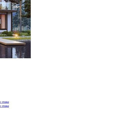
о этажа
о этажа