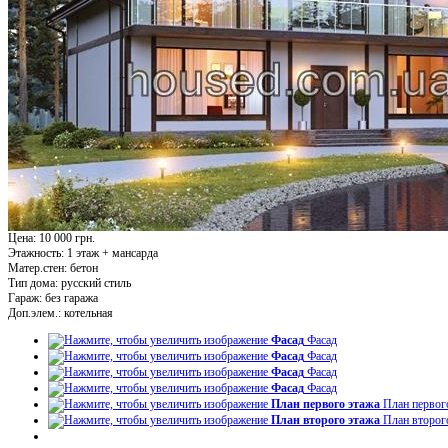
Цена: 10 000 грн.
Этажность:
1 этаж + мансарда
Матер.стен:
бетон
Тип дома:
русский стиль
Гараж:
без гаража
Доп.элем.:
котельная
Фасад
Фасад
Фасад
Фасад
Фасад
Фасад
Фасад
Фасад
План первого этажа
План первог
План второго этажа
План второг