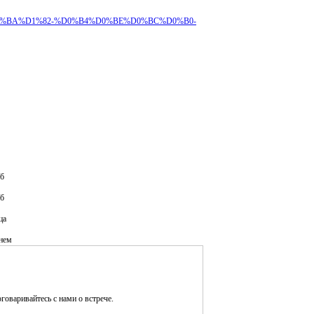
%B5%D0%BA%D1%82-%D0%B4%D0%BE%D0%BC%D0%B0-
/б
/б
ца
нем
оговаривайтесь с нами о встрече.