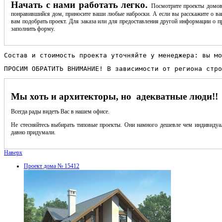
Начать с нами работать легко.
Посмотрите проекты домов
понравившийся дом, приносите ваши любые наброски. А если вы расскажите о ва
вам подобрать проект. Для заказа или для предоставления другой информации о пр
заполнить форму.
Состав и стоимость проекта уточняйте у менеджера: вы мо
ПРОСИМ ОБРАТИТЬ ВНИМАНИЕ! В зависимости от региона стро
Мы хоть и архитекторы, но адекватные люди!!
Всегда рады видеть Вас в нашем офисе.
Не стесняйтесь выбирать типовые проекты. Они намного дешевле чем индивидуал
давно придумали.
Наверх
Проект дома № 15412