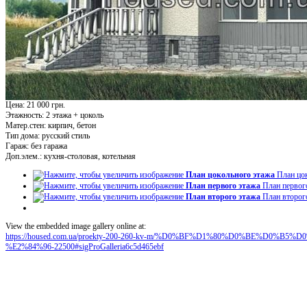
Цена: 21 000 грн.
Этажность:
2 этажа + цоколь
Матер.стен:
кирпич, бетон
Тип дома:
русский стиль
Гараж:
без гаража
Доп.элем.:
кухня-столовая, котельная
План цокольного этажа
План цо
План первого этажа
План первог
План второго этажа
План второг
View the embedded image gallery online at:
https://housed.com.ua/proekty-200-260-kv-m/%D0%BF%D1%80%D0%BE%D0
%E2%84%96-22500#sigProGalleria6c5d465ebf