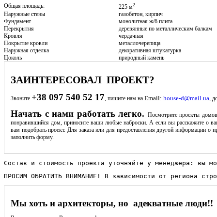
2
Общая площадь:
225 м
Наружные стены
газобетон, кирпич
Фундамент
монолитная ж/б плита
Перекрытия
деревянные по металлическим балкам
Кровля
чердачная
Покрытие кровли
металлочерепица
Наружная отделка
декоративная штукатурка
Цоколь
природный камень
ЗАИНТЕРЕСОВАЛ ПРОЕКТ?
+38 097 540 52 17
Email:
house-d@mail.ua
Звоните
, пишите нам на
, д
Начать с нами работать легко.
Посмотрите проекты домов
понравившийся дом, приносите ваши любые наброски. А если вы расскажите о ва
вам подобрать проект. Для заказа или для предоставления другой информации о пр
заполнить форму.
Состав и стоимость проекта уточняйте у менеджера: вы мо
ПРОСИМ ОБРАТИТЬ ВНИМАНИЕ! В зависимости от региона стро
Мы хоть и архитекторы, но адекватные люди!!