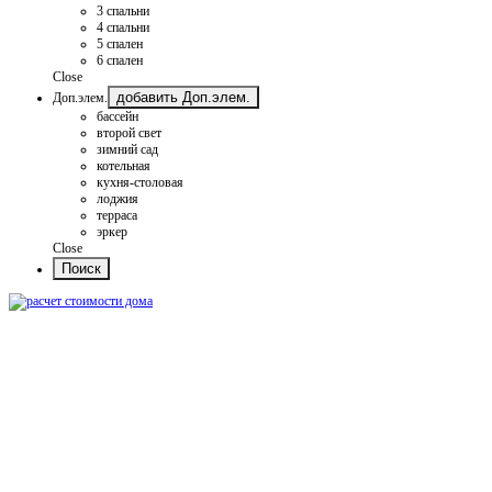
3 спальни
4 спальни
5 спален
6 спален
Close
добавить Доп.элем.
Доп.элем.
бассейн
второй свет
зимний сад
котельная
кухня-столовая
лоджия
терраса
эркер
Close