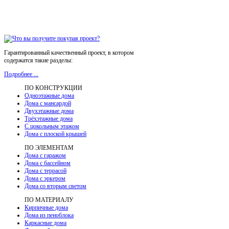
Гарантированный качественный проект, в котором
содержатся такие разделы:
Подробнее ...
ПО КОНСТРУКЦИИ
Одноэтажные дома
Дома с мансардой
Двухэтажные дома
Трёхэтажные дома
С цокольным этажом
Дома с плоской крышей
ПО ЭЛЕМЕНТАМ
Дома с гаражом
Дома с бассейном
Дома с террасой
Дома с эркером
Дома со вторым светом
ПО МАТЕРИАЛУ
Кирпичные дома
Дома из пеноблока
Каркасные дома