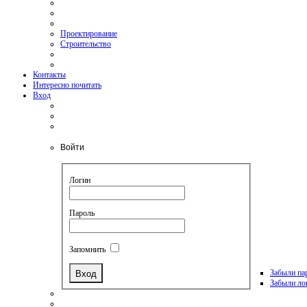
Проектирование
Строительство
Контакты
Интересно почитать
Вход
Войти
Логин
Пароль
Запомнить
Забыли па
Забыли ло