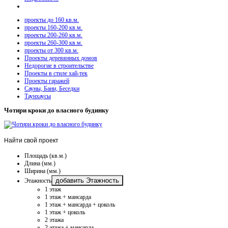
проекты до 160 кв.м.
проекты 160-200 кв.м.
проекты 200-260 кв.м.
проекты 260-300 кв.м.
проекты от 300 кв.м.
Проекты деревянных домов
Недорогие в строительстве
Проекты в стиле хай-тек
Проекты гаражей
Сауны, Бани, Беседки
Таунхаусы
Чотири кроки до власного будинку
Найти
свой проект
Площадь (кв.м.)
Длина (мм.)
Ширина (мм.)
добавить Этажность
Этажность
1 этаж
1 этаж + мансарда
1 этаж + мансарда + цоколь
1 этаж + цоколь
2 этажа
2 этажа + мансарда