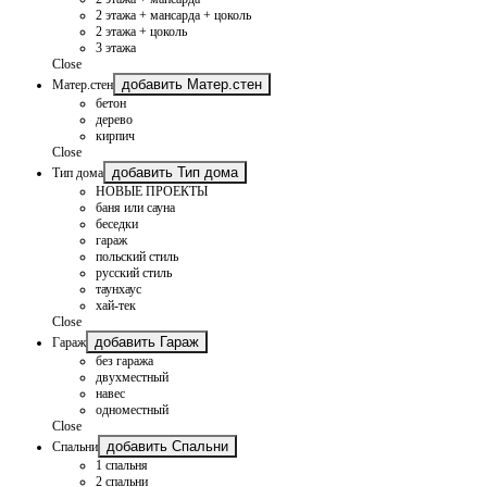
2 этажа + мансарда + цоколь
2 этажа + цоколь
3 этажа
Close
добавить Матер.стен
Матер.стен
бетон
дерево
кирпич
Close
добавить Тип дома
Тип дома
НОВЫЕ ПРОЕКТЫ
баня или сауна
беседки
гараж
польский стиль
русский стиль
таунхаус
хай-тек
Close
добавить Гараж
Гараж
без гаража
двухместный
навес
одноместный
Close
добавить Спальни
Спальни
1 спальня
2 спальни