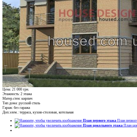
Цена: 21 000 грн.
Этажность:
2 этажа
Матер.стен:
кирпич
Тип дома:
русский стиль
Гараж:
без гаража
Доп.элем.:
терраса, кухня-столовая, котельная
План первого этажа
План первог
План цокольного этажа
План цо