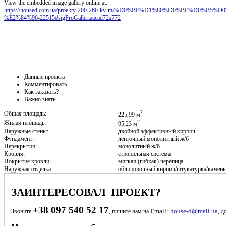
View the embedded image gallery online at:
https://housed.com.ua/proekty-200-260-kv-m/%D0%BF%D1%80%D0%BE%D0
%E2%84%96-22515#sigProGalleriaacad72a772
Данные проекта
Комментировать
Как заказать?
Важно знать
2
Общая площадь:
225,99 м
2
Жилая площадь:
95,23 м
Наружные стены:
двойной эффективный кирпич
Фундамент:
ленточный монолитный ж/б
Перекрытия:
монолитный ж/б
Кровля:
стропильная система
Покрытие кровли:
мягкая (гибкая) черепица
Наружная отделка:
облицовочный кирпич/штукатурка/камень
ЗАИНТЕРЕСОВАЛ ПРОЕКТ?
+38 097 540 52 17
Email:
house-d@mail.ua
Звоните
, пишите нам на
, д