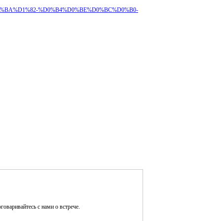
%B5%D0%BA%D1%82-%D0%B4%D0%BE%D0%BC%D0%B0-
оговаривайтесь с нами о встрече.