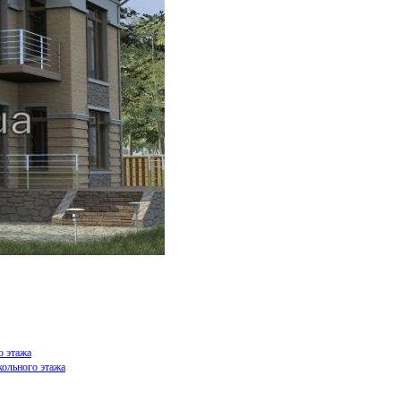
о этажа
кольного этажа