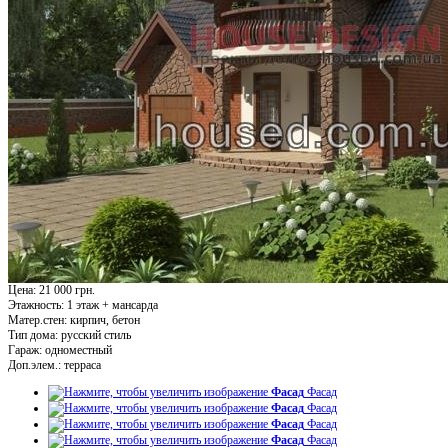
Цена: 21 000 грн.
Этажность:
1 этаж + мансарда
Матер.стен:
кирпич, бетон
Тип дома:
русский стиль
Гараж:
одноместный
Доп.элем.:
терраса
Фасад
Фасад
Фасад
Фасад
Фасад
Фасад
Фасад
Фасад