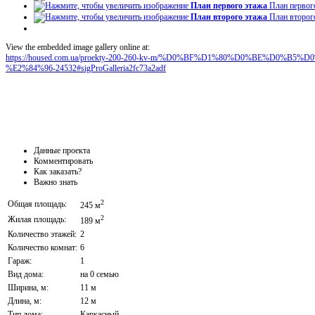
План первого этажа
План первог
План второго этажа
План второг
View the embedded image gallery online at:
https://housed.com.ua/proekty-200-260-kv-m/%D0%BF%D1%80%D0%BE%D0
%E2%84%96-24532#sigProGalleria2fc73a2adf
Данные проекта
Комментировать
Как заказать?
Важно знать
2
Общая площадь:
245 м
2
Жилая площадь:
189 м
Количество этажей:
2
Количество комнат:
6
Гараж:
1
Вид дома:
на 0 семью
Ширина, м:
11 м
Длина, м:
12 м
Тип дома:
Каркасный