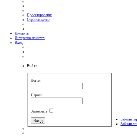
Проектирование
Строительство
Контакты
Интересно почитать
Вход
Войти
Логин
Пароль
Запомнить
Забыли па
Забыли ло