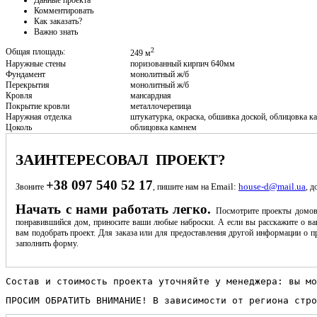
Комментировать
Как заказать?
Важно знать
2
Общая площадь:
249 м
Наружные стены
поризованный кирпич 640мм
Фундамент
монолитный ж/б
Перекрытия
монолитный ж/б
Кровля
мансардная
Покрытие кровли
металлочерепица
Наружная отделка
штукатурка, окраска, обшивка доской, облицовка к
Цоколь
облицовка камнем
ЗАИНТЕРЕСОВАЛ ПРОЕКТ?
+38 097 540 52 17
Email:
house-d@mail.ua
Звоните
, пишите нам на
, д
Начать с нами работать легко.
Посмотрите проекты домов
понравившийся дом, приносите ваши любые наброски. А если вы расскажите о ва
вам подобрать проект. Для заказа или для предоставления другой информации о пр
заполнить форму.
Состав и стоимость проекта уточняйте у менеджера: вы мо
ПРОСИМ ОБРАТИТЬ ВНИМАНИЕ! В зависимости от региона стро