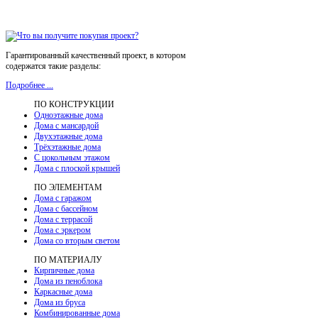
Гарантированный качественный проект, в котором
содержатся такие разделы:
Подробнее ...
ПО КОНСТРУКЦИИ
Одноэтажные дома
Дома с мансардой
Двухэтажные дома
Трёхэтажные дома
С цокольным этажом
Дома с плоской крышей
ПО ЭЛЕМЕНТАМ
Дома с гаражом
Дома с бассейном
Дома с террасой
Дома с эркером
Дома со вторым светом
ПО МАТЕРИАЛУ
Кирпичные дома
Дома из пеноблока
Каркасные дома
Дома из бруса
Комбинированные дома