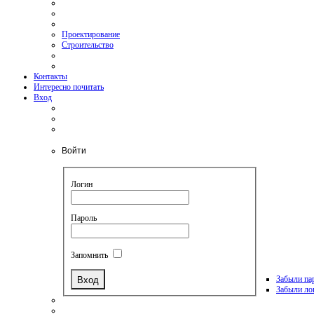
Проектирование
Строительство
Контакты
Интересно почитать
Вход
Войти
Логин
Пароль
Запомнить
Забыли па
Забыли ло