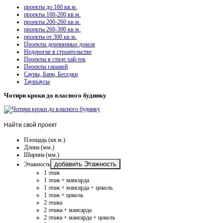
проекты до 160 кв.м.
проекты 160-200 кв.м.
проекты 200-260 кв.м.
проекты 260-300 кв.м.
проекты от 300 кв.м.
Проекты деревянных домов
Недорогие в строительстве
Проекты в стиле хай-тек
Проекты гаражей
Сауны, Бани, Беседки
Таунхаусы
Чотири кроки до власного будинку
Найти
свой проект
Площадь (кв.м.)
Длина (мм.)
Ширина (мм.)
добавить Этажность
Этажность
1 этаж
1 этаж + мансарда
1 этаж + мансарда + цоколь
1 этаж + цоколь
2 этажа
2 этажа + мансарда
2 этажа + мансарда + цоколь