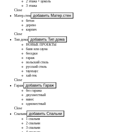
2 этажа + цоколь
3 этажа
Close
добавить Матер.стен
Матер.стен
бетон
дерево
кирпич
Close
добавить Тип дома
Тип дома
НОВЫЕ ПРОЕКТЫ
баня или сауна
беседки
гараж
польский стиль
русский стиль
таунхаус
хай-тек
Close
добавить Гараж
Гараж
без гаража
двухместный
навес
одноместный
Close
добавить Спальни
Спальни
1 спальня
2 спальни
3 спальни
4 спальни