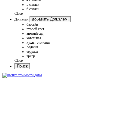
5 спален
6 спален
Close
добавить Доп.элем.
Доп.элем.
бассейн
второй свет
зимний сад
котельная
кухня-столовая
лоджия
терраса
эркер
Close