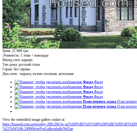
Цена: 21 000 грн.
Этажность:
1 этаж + мансарда
Матер.стен:
кирпич
Тип дома:
русский стиль
Гараж:
без гаража
Доп.элем.:
терраса, кухня-столовая, котельная
Фасад
Фасад
Фасад
Фасад
Фасад
Фасад
Фасад
Фасад
План первого этажа
План первог
План второго этажа
План второг
View the embedded image gallery online at:
https://housed.com.ua/proekty-200-260-kv-m/%D0%BF%D1%80%D0%BE%D0
%E2%84%96-24900#sigProGalleriaba8e56d5ae