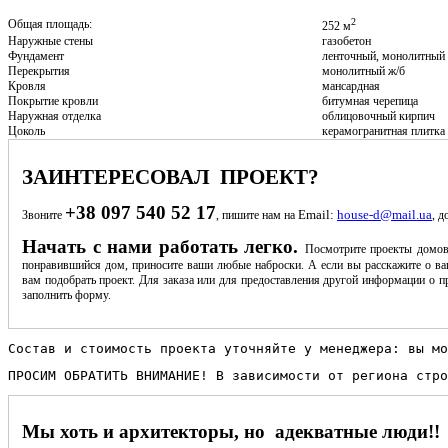
2
Общая площадь:
252 м
Наружные стены
газобетон
Фундамент
ленточный, монолитный
Перекрытия
монолитный ж/б
Кровля
мансардная
Покрытие кровли
битумная черепица
Наружная отделка
облицовочный кирпич
Цоколь
керамогранитная плитка
ЗАИНТЕРЕСОВАЛ ПРОЕКТ?
+38 097 540 52 17
Email:
house-d@mail.ua
Звоните
, пишите нам на
, д
Начать с нами работать легко.
Посмотрите проекты домов
понравившийся дом, приносите ваши любые наброски. А если вы расскажите о ва
вам подобрать проект. Для заказа или для предоставления другой информации о пр
заполнить форму.
Состав и стоимость проекта уточняйте у менеджера: вы мо
ПРОСИМ ОБРАТИТЬ ВНИМАНИЕ! В зависимости от региона стро
Мы хоть и архитекторы, но адекватные люди!!