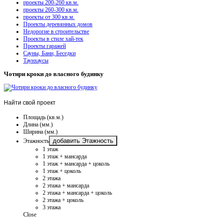
проекты 200-260 кв.м.
проекты 260-300 кв.м.
проекты от 300 кв.м.
Проекты деревянных домов
Недорогие в строительстве
Проекты в стиле хай-тек
Проекты гаражей
Сауны, Бани, Беседки
Таунхаусы
Чотири кроки до власного будинку
Найти
свой проект
Площадь (кв.м.)
Длина (мм.)
Ширина (мм.)
добавить Этажность
Этажность
1 этаж
1 этаж + мансарда
1 этаж + мансарда + цоколь
1 этаж + цоколь
2 этажа
2 этажа + мансарда
2 этажа + мансарда + цоколь
2 этажа + цоколь
3 этажа
Close