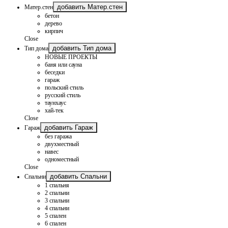
добавить Матер.стен
Матер.стен
бетон
дерево
кирпич
Close
добавить Тип дома
Тип дома
НОВЫЕ ПРОЕКТЫ
баня или сауна
беседки
гараж
польский стиль
русский стиль
таунхаус
хай-тек
Close
добавить Гараж
Гараж
без гаража
двухместный
навес
одноместный
Close
добавить Спальни
Спальни
1 спальня
2 спальни
3 спальни
4 спальни
5 спален
6 спален