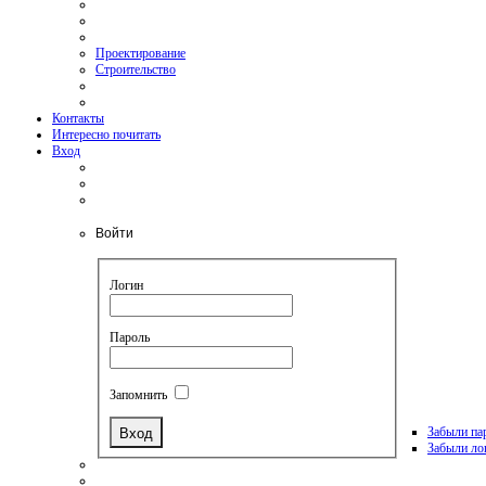
Проектирование
Строительство
Контакты
Интересно почитать
Вход
Войти
Логин
Пароль
Запомнить
Забыли па
Забыли ло