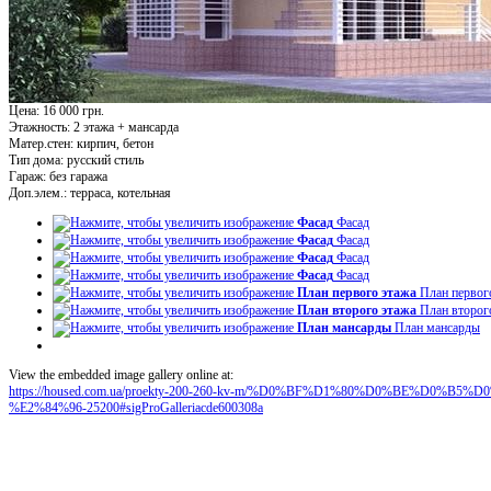
Цена: 16 000 грн.
Этажность:
2 этажа + мансарда
Матер.стен:
кирпич, бетон
Тип дома:
русский стиль
Гараж:
без гаража
Доп.элем.:
терраса, котельная
Фасад
Фасад
Фасад
Фасад
Фасад
Фасад
Фасад
Фасад
План первого этажа
План первог
План второго этажа
План второг
План мансарды
План мансарды
View the embedded image gallery online at:
https://housed.com.ua/proekty-200-260-kv-m/%D0%BF%D1%80%D0%BE%D0
%E2%84%96-25200#sigProGalleriacde600308a