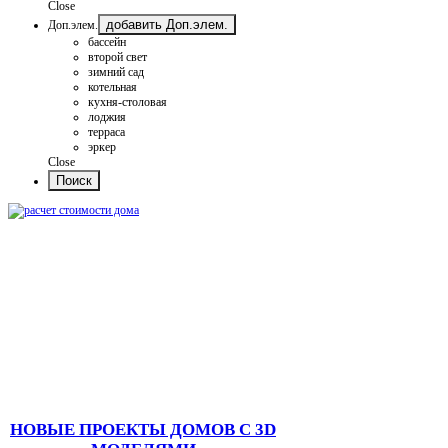
Close
добавить Доп.элем.
Доп.элем.
бассейн
второй свет
зимний сад
котельная
кухня-столовая
лоджия
терраса
эркер
Close
НОВЫЕ ПРОЕКТЫ ДОМОВ С 3D