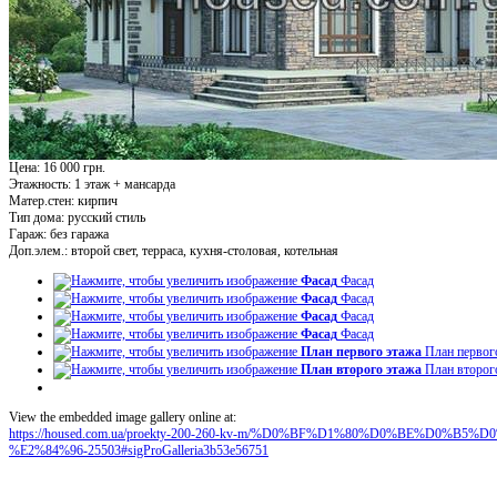
Цена: 16 000 грн.
Этажность:
1 этаж + мансарда
Матер.стен:
кирпич
Тип дома:
русский стиль
Гараж:
без гаража
Доп.элем.:
второй свет, терраса, кухня-столовая, котельная
Фасад
Фасад
Фасад
Фасад
Фасад
Фасад
Фасад
Фасад
План первого этажа
План первог
План второго этажа
План второг
View the embedded image gallery online at:
https://housed.com.ua/proekty-200-260-kv-m/%D0%BF%D1%80%D0%BE%D0
%E2%84%96-25503#sigProGalleria3b53e56751