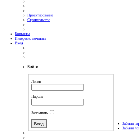
Проектирование
Строительство
Контакты
Интересно почитать
Вход
Войти
Логин
Пароль
Запомнить
Забыли па
Забыли ло