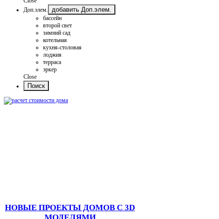
Close
добавить Доп.элем.
Доп.элем.
бассейн
второй свет
зимний сад
котельная
кухня-столовая
лоджия
терраса
эркер
Close
НОВЫЕ ПРОЕКТЫ ДОМОВ С 3D
МОДЕЛЯМИ