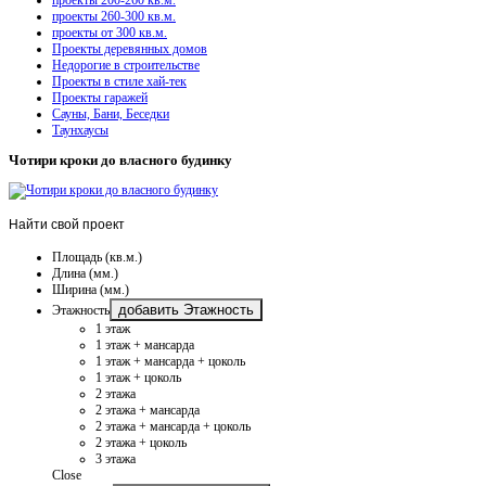
проекты 260-300 кв.м.
проекты от 300 кв.м.
Проекты деревянных домов
Недорогие в строительстве
Проекты в стиле хай-тек
Проекты гаражей
Сауны, Бани, Беседки
Таунхаусы
Чотири кроки до власного будинку
Найти
свой проект
Площадь (кв.м.)
Длина (мм.)
Ширина (мм.)
добавить Этажность
Этажность
1 этаж
1 этаж + мансарда
1 этаж + мансарда + цоколь
1 этаж + цоколь
2 этажа
2 этажа + мансарда
2 этажа + мансарда + цоколь
2 этажа + цоколь
3 этажа
Close