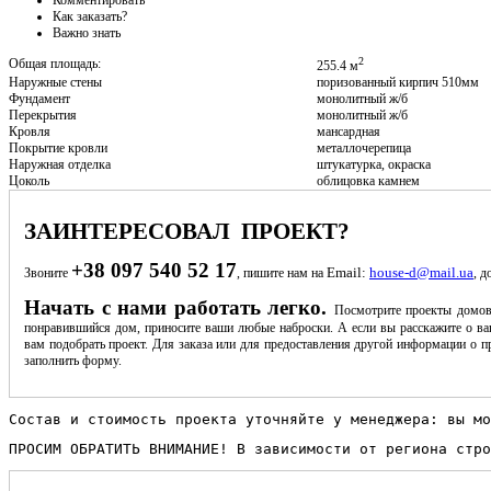
Как заказать?
Важно знать
2
Общая площадь:
255.4 м
Наружные стены
поризованный кирпич 510мм
Фундамент
монолитный ж/б
Перекрытия
монолитный ж/б
Кровля
мансардная
Покрытие кровли
металлочерепица
Наружная отделка
штукатурка, окраска
Цоколь
облицовка камнем
ЗАИНТЕРЕСОВАЛ ПРОЕКТ?
+38 097 540 52 17
Email:
house-d@mail.ua
Звоните
, пишите нам на
, д
Начать с нами работать легко.
Посмотрите проекты домов
понравившийся дом, приносите ваши любые наброски. А если вы расскажите о ва
вам подобрать проект. Для заказа или для предоставления другой информации о пр
заполнить форму.
Состав и стоимость проекта уточняйте у менеджера: вы мо
ПРОСИМ ОБРАТИТЬ ВНИМАНИЕ! В зависимости от региона стро