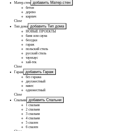
добавить Матер.стен
Матер.стен
бетон
дерево
кирпич
Close
добавить Тип дома
Тип дома
НОВЫЕ ПРОЕКТЫ
баня или сауна
беседки
гараж
польский стиль
русский стиль
таунхаус
хай-тек
Close
добавить Гараж
Гараж
без гаража
двухместный
навес
одноместный
Close
добавить Спальни
Спальни
1 спальня
2 спальни
3 спальни
4 спальни
5 спален
6 спален