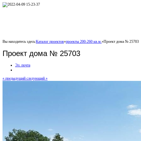
Вы находитесь здесь:
Каталог проектов
»
проекты 200-260 кв.м.
»
Проект дома № 25703
Проект дома № 25703
Эл. почта
« предыдущий
следующий »