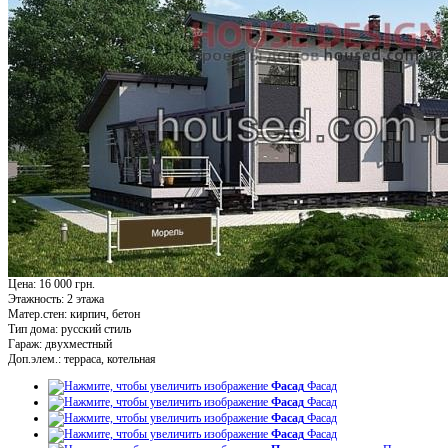
Цена: 16 000 грн.
Этажность:
2 этажа
Матер.стен:
кирпич, бетон
Тип дома:
русский стиль
Гараж:
двухместный
Доп.элем.:
терраса, котельная
Фасад
Фасад
Фасад
Фасад
Фасад
Фасад
Фасад
Фасад