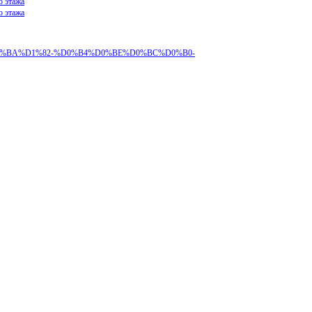
о этажа
о этажа
%B5%D0%BA%D1%82-%D0%B4%D0%BE%D0%BC%D0%B0-