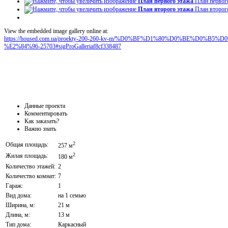
План первого этажа
План первог
План второго этажа
План второг
View the embedded image gallery online at:
https://housed.com.ua/proekty-200-260-kv-m/%D0%BF%D1%80%D0%BE%D0
%E2%84%96-25703#sigProGalleriaf8cf338487
Данные проекта
Комментировать
Как заказать?
Важно знать
2
Общая площадь:
257 м
2
Жилая площадь:
180 м
Количество этажей:
2
Количество комнат:
7
Гараж:
1
Вид дома:
на 1 семью
Ширина, м:
21 м
Длина, м:
13 м
Тип дома:
Каркасный