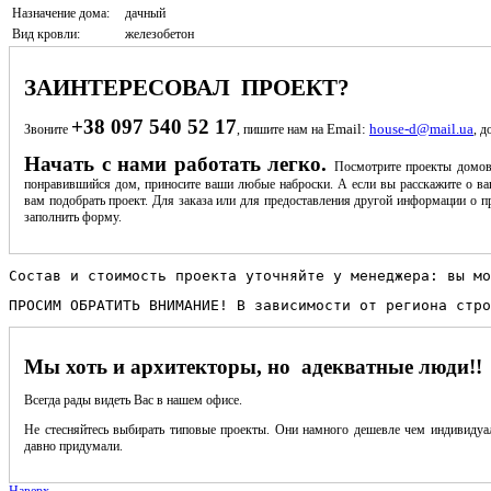
Назначение дома:
дачный
Вид кровли:
железобетон
ЗАИНТЕРЕСОВАЛ ПРОЕКТ?
+38 097 540 52 17
Email:
house-d@mail.ua
Звоните
, пишите нам на
, д
Начать с нами работать легко.
Посмотрите проекты домов
понравившийся дом, приносите ваши любые наброски. А если вы расскажите о ва
вам подобрать проект. Для заказа или для предоставления другой информации о пр
заполнить форму.
Состав и стоимость проекта уточняйте у менеджера: вы мо
ПРОСИМ ОБРАТИТЬ ВНИМАНИЕ! В зависимости от региона стро
Мы хоть и архитекторы, но адекватные люди!!
Всегда рады видеть Вас в нашем офисе.
Не стесняйтесь выбирать типовые проекты. Они намного дешевле чем индивидуал
давно придумали.
Наверх