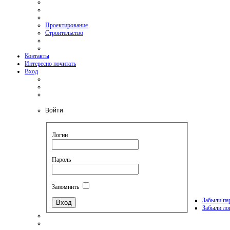
Проектирование
Строительство
Контакты
Интересно почитать
Вход
Войти
Логин
Пароль
Запомнить
Забыли па
Забыли ло