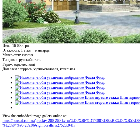
Цена: 16 000 грн.
Этажность:
1 этаж + мансарда
Матер.стен:
кирпич
Тип дома:
русский стиль
Гараж:
одноместный
Доп.элем.:
терраса, кухня-столовая, котельная
Фасад
Фасад
Фасад
Фасад
Фасад
Фасад
Фасад
Фасад
План первого этажа
План первог
План второго этажа
План второг
View the embedded image gallery online at:
https://housed.com.ua/proekty-200-260-kv-m/%D0%BF%D1%80%D0%BE%D0
%E2%84%96-25930#sigProGalleria2752dc9417