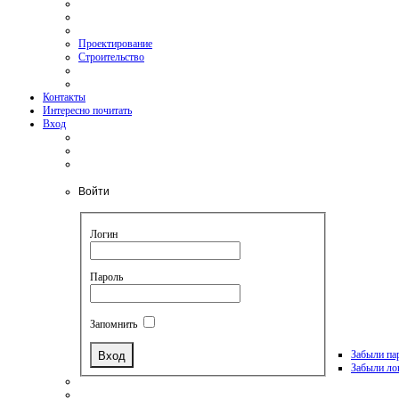
Проектирование
Строительство
Контакты
Интересно почитать
Вход
Войти
Логин
Пароль
Запомнить
Забыли па
Забыли ло