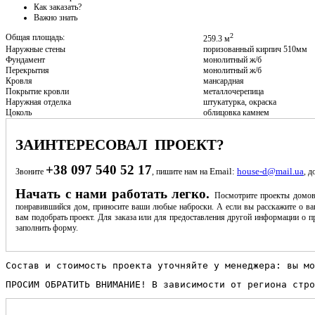
Как заказать?
Важно знать
2
Общая площадь:
259.3 м
Наружные стены
поризованный кирпич 510мм
Фундамент
монолитный ж/б
Перекрытия
монолитный ж/б
Кровля
мансардная
Покрытие кровли
металлочерепица
Наружная отделка
штукатурка, окраска
Цоколь
облицовка камнем
ЗАИНТЕРЕСОВАЛ ПРОЕКТ?
+38 097 540 52 17
Email:
house-d@mail.ua
Звоните
, пишите нам на
, д
Начать с нами работать легко.
Посмотрите проекты домов
понравившийся дом, приносите ваши любые наброски. А если вы расскажите о ва
вам подобрать проект. Для заказа или для предоставления другой информации о пр
заполнить форму.
Состав и стоимость проекта уточняйте у менеджера: вы мо
ПРОСИМ ОБРАТИТЬ ВНИМАНИЕ! В зависимости от региона стро