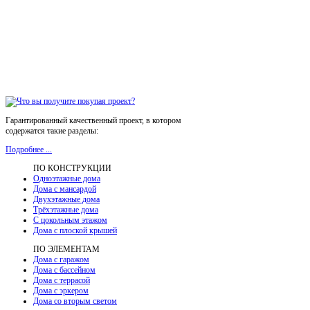
Гарантированный качественный проект, в котором
содержатся такие разделы:
Подробнее ...
ПО КОНСТРУКЦИИ
Одноэтажные дома
Дома с мансардой
Двухэтажные дома
Трёхэтажные дома
С цокольным этажом
Дома с плоской крышей
ПО ЭЛЕМЕНТАМ
Дома с гаражом
Дома с бассейном
Дома с террасой
Дома с эркером
Дома со вторым светом