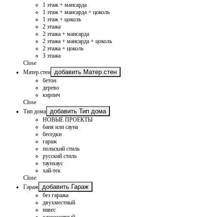
1 этаж + мансарда
1 этаж + мансарда + цоколь
1 этаж + цоколь
2 этажа
2 этажа + мансарда
2 этажа + мансарда + цоколь
2 этажа + цоколь
3 этажа
Close
добавить Матер.стен
Матер.стен
бетон
дерево
кирпич
Close
добавить Тип дома
Тип дома
НОВЫЕ ПРОЕКТЫ
баня или сауна
беседки
гараж
польский стиль
русский стиль
таунхаус
хай-тек
Close
добавить Гараж
Гараж
без гаража
двухместный
навес
одноместный