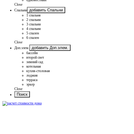
Close
добавить Спальни
Спальни
1 спальня
2 спальни
3 спальни
4 спальни
5 спален
6 спален
Close
добавить Доп.элем.
Доп.элем.
бассейн
второй свет
зимний сад
котельная
кухня-столовая
лоджия
терраса
эркер
Close