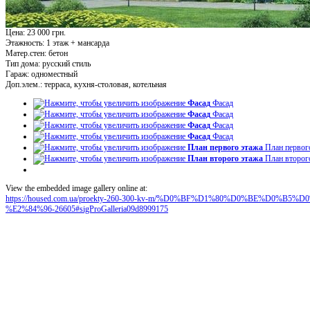
Цена: 23 000 грн.
Этажность:
1 этаж + мансарда
Матер.стен:
бетон
Тип дома:
русский стиль
Гараж:
одноместный
Доп.элем.:
терраса, кухня-столовая, котельная
Фасад
Фасад
Фасад
Фасад
Фасад
Фасад
Фасад
Фасад
План первого этажа
План первог
План второго этажа
План второг
View the embedded image gallery online at:
https://housed.com.ua/proekty-260-300-kv-m/%D0%BF%D1%80%D0%BE%D0
%E2%84%96-26605#sigProGalleria09d8999175