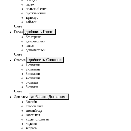
гараж
польский стиль
русский стиль
таунхаус
хай-тек
Close
добавить Гараж
Гараж
без гаража
двухместный
навес
одноместный
Close
добавить Спальни
Спальни
1 спальня
2 спальни
3 спальни
4 спальни
5 спален
6 спален
Close
добавить Доп.элем.
Доп.элем.
бассейн
второй свет
зимний сад
котельная
кухня-столовая
лоджия
терраса