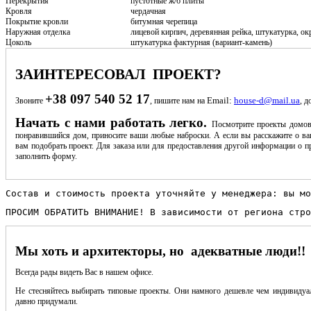
Перекрытия
пустотные ж/б плиты
Кровля
чердачная
Покрытие кровли
битумная черепица
Наружная отделка
лицевой кирпич, деревянная рейка, штукатурка, ок
Цоколь
штукатурка фактурная (вариант-камень)
ЗАИНТЕРЕСОВАЛ ПРОЕКТ?
+38 097 540 52 17
Email:
house-d@mail.ua
Звоните
, пишите нам на
, д
Начать с нами работать легко.
Посмотрите проекты домов
понравившийся дом, приносите ваши любые наброски. А если вы расскажите о ва
вам подобрать проект. Для заказа или для предоставления другой информации о пр
заполнить форму.
Состав и стоимость проекта уточняйте у менеджера: вы мо
ПРОСИМ ОБРАТИТЬ ВНИМАНИЕ! В зависимости от региона стро
Мы хоть и архитекторы, но адекватные люди!!
Всегда рады видеть Вас в нашем офисе.
Не стесняйтесь выбирать типовые проекты. Они намного дешевле чем индивидуал
давно придумали.