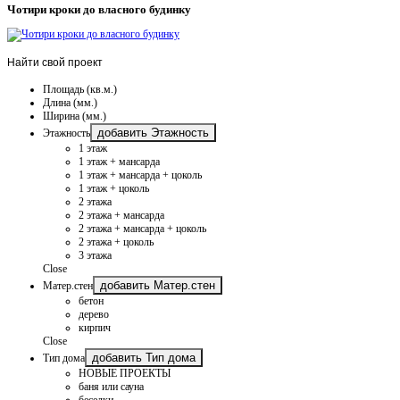
Чотири кроки до власного будинку
Найти
свой проект
Площадь (кв.м.)
Длина (мм.)
Ширина (мм.)
добавить Этажность
Этажность
1 этаж
1 этаж + мансарда
1 этаж + мансарда + цоколь
1 этаж + цоколь
2 этажа
2 этажа + мансарда
2 этажа + мансарда + цоколь
2 этажа + цоколь
3 этажа
Close
добавить Матер.стен
Матер.стен
бетон
дерево
кирпич
Close
добавить Тип дома
Тип дома
НОВЫЕ ПРОЕКТЫ
баня или сауна
беседки