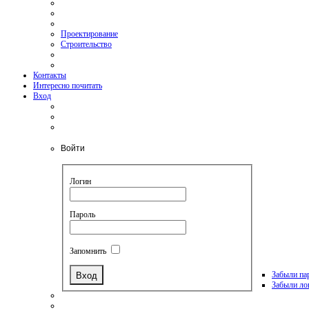
Проектирование
Строительство
Контакты
Интересно почитать
Вход
Войти
Логин
Пароль
Запомнить
Забыли па
Забыли ло