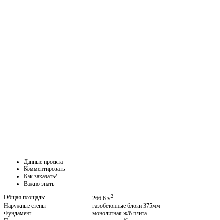
Данные проекта
Комментировать
Как заказать?
Важно знать
2
Общая площадь:
266.6 м
Наружные стены
газобетонные блоки 375мм
Фундамент
монолитная ж/б плита