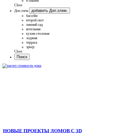
6 спален
Close
добавить Доп.элем.
Доп.элем.
бассейн
второй свет
зимний сад
котельная
кухня-столовая
лоджия
терраса
эркер
Close
НОВЫЕ ПРОЕКТЫ ДОМОВ С 3D