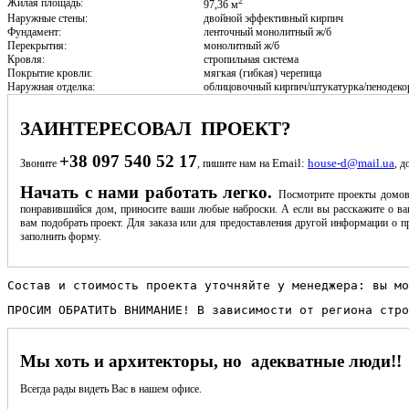
2
Жилая площадь:
97,36 м
Наружные стены:
двойной эффективный кирпич
Фундамент:
ленточный монолитный ж/б
Перекрытия:
монолитный ж/б
Кровля:
стропильная система
Покрытие кровли:
мягкая (гибкая) черепица
Наружная отделка:
облицовочный кирпич/штукатурка/пенодеко
ЗАИНТЕРЕСОВАЛ ПРОЕКТ?
+38 097 540 52 17
Email:
house-d@mail.ua
Звоните
, пишите нам на
, д
Начать с нами работать легко.
Посмотрите проекты домов
понравившийся дом, приносите ваши любые наброски. А если вы расскажите о ва
вам подобрать проект. Для заказа или для предоставления другой информации о пр
заполнить форму.
Состав и стоимость проекта уточняйте у менеджера: вы мо
ПРОСИМ ОБРАТИТЬ ВНИМАНИЕ! В зависимости от региона стро
Мы хоть и архитекторы, но адекватные люди!!
Всегда рады видеть Вас в нашем офисе.