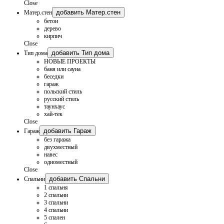
Close
добавить Матер.стен
Матер.стен
бетон
дерево
кирпич
Close
добавить Тип дома
Тип дома
НОВЫЕ ПРОЕКТЫ
баня или сауна
беседки
гараж
польский стиль
русский стиль
таунхаус
хай-тек
Close
добавить Гараж
Гараж
без гаража
двухместный
навес
одноместный
Close
добавить Спальни
Спальни
1 спальня
2 спальни
3 спальни
4 спальни
5 спален