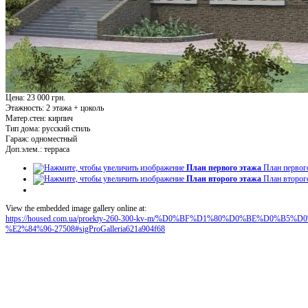
Цена: 23 000 грн.
Этажность:
2 этажа + цоколь
Матер.стен:
кирпич
Тип дома:
русский стиль
Гараж:
одноместный
Доп.элем.:
терраса
План первого этажа
План первог
План второго этажа
План второг
View the embedded image gallery online at:
https://housed.com.ua/proekty-260-300-kv-m/%D0%BF%D1%80%D0%BE%D0
%E2%84%96-27508#sigProGalleria621a904f68