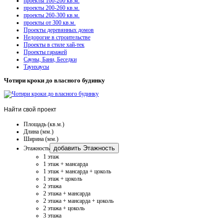
проекты 160-200 кв.м.
проекты 200-260 кв.м.
проекты 260-300 кв.м.
проекты от 300 кв.м.
Проекты деревянных домов
Недорогие в строительстве
Проекты в стиле хай-тек
Проекты гаражей
Сауны, Бани, Беседки
Таунхаусы
Чотири кроки до власного будинку
Найти
свой проект
Площадь (кв.м.)
Длина (мм.)
Ширина (мм.)
добавить Этажность
Этажность
1 этаж
1 этаж + мансарда
1 этаж + мансарда + цоколь
1 этаж + цоколь
2 этажа
2 этажа + мансарда
2 этажа + мансарда + цоколь
2 этажа + цоколь
3 этажа