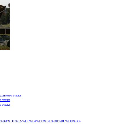
кольного этажа
о этажа
о этажа
%B5%D0%BA%D1%82-%D0%B4%D0%BE%D0%BC%D0%B0-