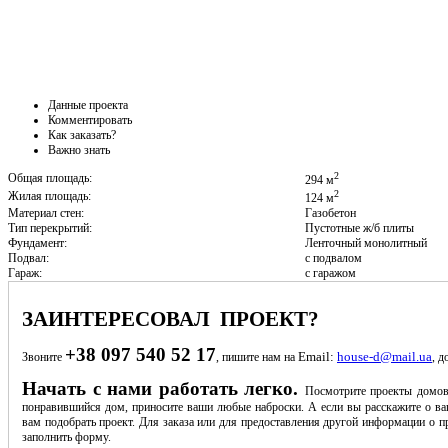
Данные проекта
Комментировать
Как заказать?
Важно знать
2
Общая площадь:
294 м
2
Жилая площадь:
124 м
Материал стен:
Газобетон
Тип перекрытий:
Пустотные ж/б плиты
Фундамент:
Ленточный монолитный
Подвал:
с подвалом
Гараж:
с гаражом
ЗАИНТЕРЕСОВАЛ ПРОЕКТ?
+38 097 540 52 17
Email:
house-d@mail.ua
Звоните
, пишите нам на
, д
Начать с нами работать легко.
Посмотрите проекты домов
понравившийся дом, приносите ваши любые наброски. А если вы расскажите о ва
вам подобрать проект. Для заказа или для предоставления другой информации о пр
заполнить форму.