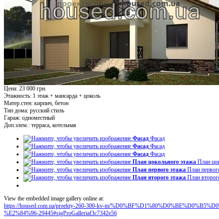
Цена: 23 000 грн.
Этажность:
1 этаж + мансарда + цоколь
Матер.стен:
кирпич, бетон
Тип дома:
русский стиль
Гараж:
одноместный
Доп.элем.:
терраса, котельная
Фасад
Фасад
Фасад
Фасад
Фасад
Фасад
План цокольного этажа
План цо
План первого этажа
План первог
План второго этажа
План второг
View the embedded image gallery online at:
https://housed.com.ua/proekty-260-300-kv-m/%D0%BF%D1%80%D0%BE%D0
%E2%84%96-29445#sigProGalleriaf3c7342e56